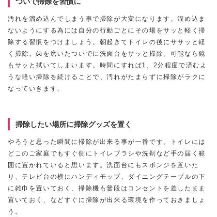
ついで掃除を習慣に
汚れを溜め込んでしまう事で掃除が大変になります。溜め込ま
ないようにする為には自分の行動ごとにその場をサッと軽く掃
除する習慣をつけましょう。朝起きてトイレの後にササッと軽
く掃除。歯を磨いたついでに洗面台をサッと掃除。可能なら鏡
もサッと拭いてしまいます。時間にすれば1、2分程度で済むよ
うな軽い掃除を続けることで、汚れがたまらずに掃除がラクに
なっていきます。
掃除したい場所に掃除グッズを置く
やろうと思った瞬間に掃除が出来る事が一番です。トイレには
どこのご家庭でもすぐ側にトイレブラシや洗剤など手の届く範
囲に置かれていると思います。洗面台にもスポンジを置いた
り、テレビ台の横にハンディモップ、ダイニングテーブルの下
に雑巾を置いておく、掃除機も普段はコンセントを差したまま
置いておく、などすぐに掃除が出来る環境を作っておきましょ
う。