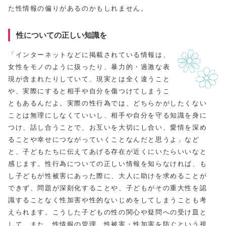
た性情報の偏りがあるのかもしれません。
性についての正しい知識を
「インターネットなどに掲載されている情報は、
女性をモノのように扱ったり、暴力的・過激な表
現が含まれたりしていて、現実とは全く違うこと
や、実際にすると相手や自分を傷つけてしまうこ
ともあるんだよ。実際の性行為では、どちらかがしたくない
ことは無理にしなくていいし、相手や自分を守る知識を身に
つけ、話し合うことで、お互いを大切にし合い、愛情を深め
ることや幸せにつながっていくことなんだと思うよ」など
と、子どもたちに伝えてあげる存在が近くにいたらいいなと
感じます。性行為についての正しい情報を知らなければ、も
し子どもが性被害にあった際に、大人に助けを求めることが
できず、問題が深刻化することや、子どもがその重大性を認
識することなく性加害や性的ないじめをしてしまうことも考
えられます。こうした子どもの性の関心や疑問への受け皿と
して、また、性情報の管理、性被害・性加害を防ぐという視