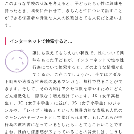
このような学校の状況を考えると、子どもたちが性に興味を
持ったとき、成長に合わせて、きちんと性について話すこと
ができる保護者や身近な大人の役割はとても大切だと思いま
す。
インターネットで検索すると…
誰にも教えてもらえない状況で、性について興
味をもった子どもが、インターネットで性や性
行為について検索すると、どのような情報が出
てくるか、ご存じでしょうか。 今ではアダル
ト動画や過激な性表現のあるマンガも、無料で見ることがで
きます。そして、その内容はアクセス数を増やすためにどん
どん過激化し、際限なく増え続けています。JK（女子高校
生）、JC（女子中学生）に並び、JS（女子小学生）のジャ
ンルや、「レイプ・強姦」といった性暴力的な表現も人気の
ジャンルやキーワードとして挙げられます。もしこれらが性
行為の教科書になっているとしたら…とてもこわいことです
よね。性的な嫌悪感が広まっていることの背景には、こうし