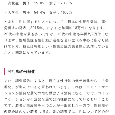
・高校生 男子：15.0% 女子：23.6%
・大学生 男子：54.4% 女子：46.8%
とあり、性に関するリスクについて、日本の中絶件数は、厚生
労働省の発表（2015年）によると年間約18万件になります。
20代の中絶が最も多いですが、10代の中絶も年間約2万件にな
ります。性感染症も性行動が活発な若い世代を中心に広がり続
けており、最近は梅毒という性感染症の患者数が急増している
ことも問題になっています。
性行動の分極化
また、調査報告によると、現在は性行動の低年齢化から、「分
極化」が進んでいると言われています。これは、コミュニケー
ションが活発な層での性行動はより活発になる一方で、コミュ
ニケーションが不活発な層では消極的になっているということ
です。若者が性経験をもつことが一般化した一方で、性経験や
恋愛経験のない若者も増え、別の調査では、性について関心が