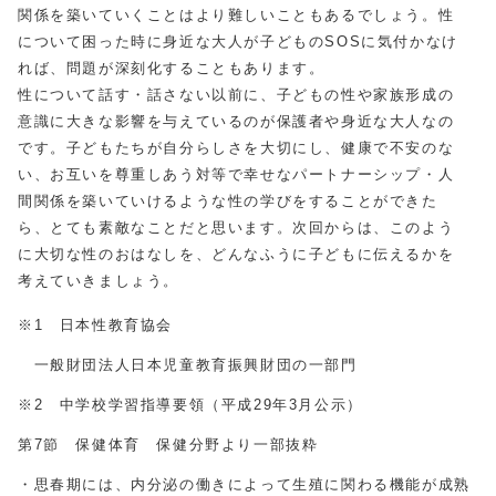
関係を築いていくことはより難しいこともあるでしょう。性
について困った時に身近な大人が子どものSOSに気付かなけ
れば、問題が深刻化することもあります。
性について話す・話さない以前に、子どもの性や家族形成の
意識に大きな影響を与えているのが保護者や身近な大人なの
です。子どもたちが自分らしさを大切にし、健康で不安のな
い、お互いを尊重しあう対等で幸せなパートナーシップ・人
間関係を築いていけるような性の学びをすることができた
ら、とても素敵なことだと思います。次回からは、このよう
に大切な性のおはなしを、どんなふうに子どもに伝えるかを
考えていきましょう。
※1 日本性教育協会
一般財団法人日本児童教育振興財団の一部門
※2 中学校学習指導要領（平成29年3月公示）
第7節 保健体育 保健分野より一部抜粋
・思春期には、内分泌の働きによって生殖に関わる機能が成熟