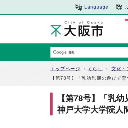
Language
トップページ
くらし
文化・
【第78号】「乳幼児期の遊びで
【第78号】「乳
神戸大学大学院人