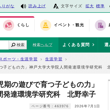
ふりがな
読み上げ
文字サイズ
拡大
標準
くらし
イベント・観光
よくある質問
選
検索
検索ヘルプ
スポーツ・生涯学習
生涯学習
育つ子どもの力」神戸大学大学院人間発達環境学研究科 
幼児期の遊びで育つ子どもの力」
間発達環境学研究科 北野幸子
ページ番号：463976
2026年7月1日