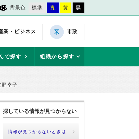
背景色
標準
青
黄
黒
産業・ビジネス
市政
んで探す
組織から探す
北野幸子
探している情報が見つからない
情報が見つからないときは