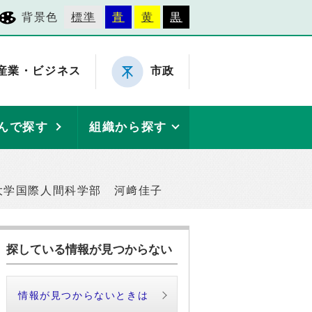
背景色
標準
青
黄
黒
産業・ビジネス
市政
んで探す
組織から探す
大学国際人間科学部 河﨑佳子
探している情報が見つからない
情報が見つからないときは