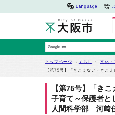
Language
トップページ
くらし
文化・
【第75号】「きこえない・きこ
【第75号】「き
子育て～保護者と
人間科学部 河﨑