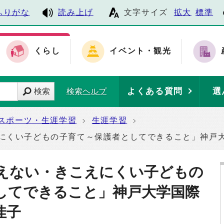
ふりがな
読み上げ
文字サイズ
拡大
標準
くらし
イベント・観光
よくある質問
選
検索
検索ヘルプ
スポーツ・生涯学習
生涯学習
えにくい子どもの子育て～保護者としてできること」神戸
こえない・きこえにくい子どもの
してできること」神戸大学国際
佳子