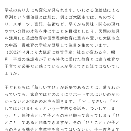
学校のあり方にも変化が見られます。いわゆる偏差値による
序列という価値観とは別に、例えば大阪市では、ものづく
り、スポーツ、言語、芸術など、早くから興味・関心の現れ
やすい分野の才能を伸ばすことを目標としたり、民間の知見
を活用した英語教育や国際理解教育に重点を置いた大阪市立
の中高一貫教育の学校が登場して注目を集めています。
（2022年4月より大阪府に移管予定）社会が変わる今、昭
和・平成の保護者が子ども時代に受けた教育とは違う教育や
子育てが必要だと感じている人が増えてきた証ではないでし
ょうか。
子どもたちに「新しい学び」が必要であることは、薄々わか
っていても、家庭ではどのようにサポートすればいいのかわ
からないとお悩みのお声も聞きます。「○○しなさい」「××
してはいけません」という一方的な会話を、ついしてしま
う、と。保護者として子どもの幸せ願って言ってしまう「ひ
とこと」であると想像できますが、その「ひとこと」が子ど
もの考える機会と主体性を奪ってはいないか、今一度考えて