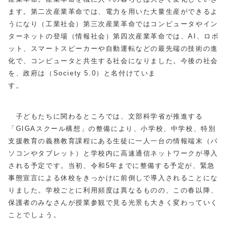
ます。第二次産業革命では、電力を用いた大量生産ができるよ
うになり（工業社会）第三次産業革命ではコンピュータやイン
ターネットの登場（情報社会）第四次産業革命では、AI、ロボ
ット、スマートスピーカーや自動運転などの最先端の技術の進
化で、コンピュータと共生する社会になりました。今後の社会
を、政府は（Society 5.0）と名付けていま
す。
子どもたちに関わるところでは、文部科学省が推進する
「GIGAスクール構想」の整備により、小学校、中学校、特別
支援教育の義務教育課程にある生徒に一人一台の情報端末（パ
ソコンやタブレット）と学校内に高速通信ネットワークが導入
される予定です。当初、令和5年までに整備する予定が、緊急
事態宣言による休校をきっかけに前倒しで導入されることにな
りました。学校ごとに利用頻度は異なるものの、この春以降、
保護者のみなさんが授業参観で見る光景も大きく変わっていく
ことでしょう。