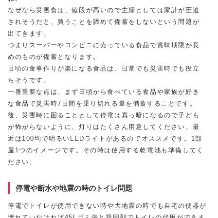
なぜなら災害食は、値段が高いので主婦としては家計が圧迫
されそうだと、買うことを諦めて備蓄をしないという問題が
出てきます。
つまりスーパーやコンビニに売っている食品で賞味期限が長
めのものが備蓄となります。
日頃の食事作りが楽になる食品は、日常でも災害時でも役立
ちそうです。
一番重要な点は、まず日頃から食べている食品や家族が好き
な食品で災害時7日間を乗り切れる量を備蓄することです。
後、災害時に困ることとして停電は真っ暗になるので子ども
が怖がらないように、灯りはたくさん用意してください。最
近は100均で明るいLEDライトがあるのでオススメです。1部
屋1つのイメージです。その時は使用する乾電池も準備してく
ださい。
停電や断水や地震の時のトイレ問題
停電でトイレが使用できない時や大地震の時でも自宅の便器が
壊れていなければ45Lゴミ袋と凝固剤でトイレの代用ができま