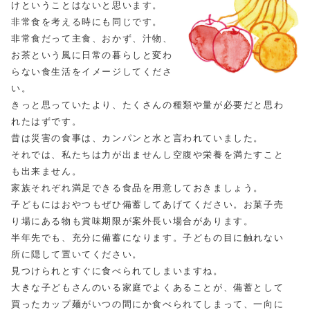
けということはないと思います。
非常食を考える時にも同じです。
非常食だって主食、おかず、汁物、
お茶という風に日常の暮らしと変わ
らない食生活をイメージしてくださ
い。
きっと思っていたより、たくさんの種類や量が必要だと思わ
れたはずです。
昔は災害の食事は、カンパンと水と言われていました。
それでは、私たちは力が出ませんし空腹や栄養を満たすこと
も出来ません。
家族それぞれ満足できる食品を用意しておきましょう。
子どもにはおやつもぜひ備蓄してあげてください。お菓子売
り場にある物も賞味期限が案外長い場合があります。
半年先でも、充分に備蓄になります。子どもの目に触れない
所に隠して置いてください。
見つけられとすぐに食べられてしまいますね。
大きな子どもさんのいる家庭でよくあることが、備蓄として
買ったカップ麺がいつの間にか食べられてしまって、一向に