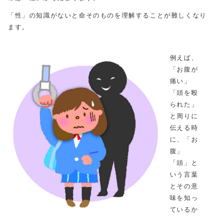
「性」の知識がないと命そのものを理解することが難しくなり
ます。
例えば、
「お腹が
痛い」
「頭を殴
られた」
と周りに
伝える時
に、「お
腹」
「頭」と
いう言葉
とその意
味を知っ
ているか