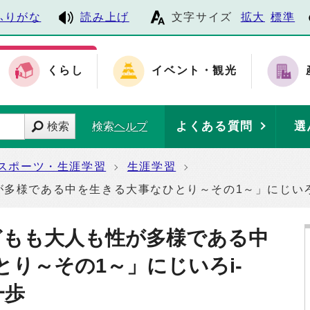
ふりがな
読み上げ
文字サイズ
拡大
標準
くらし
イベント・観光
よくある質問
選
検索
検索ヘルプ
スポーツ・生涯学習
生涯学習
が多様である中を生きる大事なひとり～その1～」にじいろi
子どもも大人も性が多様である中
り～その1～」にじいろi-
一歩