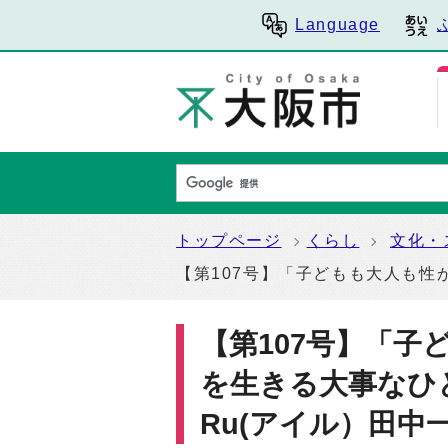
Language
トップページ
くらし
文化・
【第107号】「子どもも大人も性
【第107号】「
を生きる大事なひと
Ru(アイル）田中