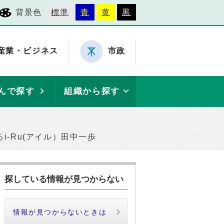
背景色
標準
青
黄
黒
産業・ビジネス
市政
んで探す
組織から探す
-Ru(アイル）田中一歩
探している情報が見つからない
情報が見つからないときは