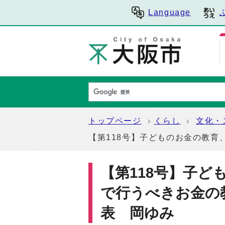
Language
トップページ
くらし
文化・
【第118号】子どものお金の教育、
【第118号】子
で行うべきお金の教育
表 岡ゆみ