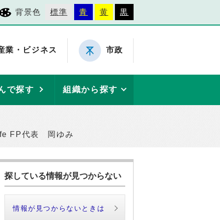
背景色
標準
青
黄
黒
産業・ビジネス
市政
んで探す
組織から探す
e FP代表 岡ゆみ
探している情報が見つからない
情報が見つからないときは