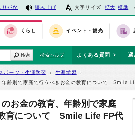
ふりがな
読み上げ
文字サイズ
拡大
標準
くらし
イベント・観光
よくある質問
選
検索
検索ヘルプ
スポーツ・生涯学習
生涯学習
年齢別で家庭で行うべきお金の教育について Smile Lif
どものお金の教育、年齢別で家庭
について Smile Life FP代