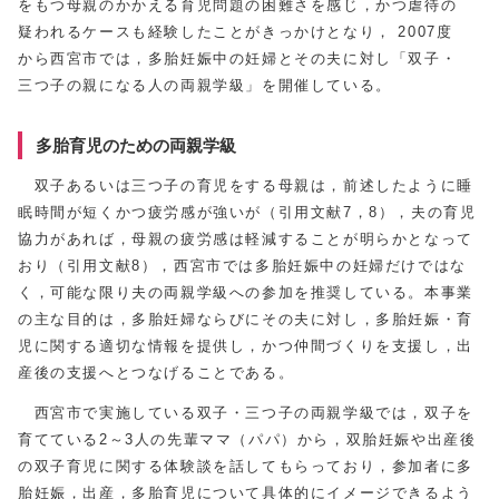
をもつ母親のかかえる育児問題の困難さを感じ，かつ虐待の
疑われるケースも経験したことがきっかけとなり， 2007度
から西宮市では，多胎妊娠中の妊婦とその夫に対し「双子・
三つ子の親になる人の両親学級」を開催している。
多胎育児のための両親学級
双子あるいは三つ子の育児をする母親は，前述したように睡
眠時間が短くかつ疲労感が強いが（引用文献7，8），夫の育児
協力があれば，母親の疲労感は軽減することが明らかとなって
おり（引用文献8），西宮市では多胎妊娠中の妊婦だけではな
く，可能な限り夫の両親学級への参加を推奨している。本事業
の主な目的は，多胎妊婦ならびにその夫に対し，多胎妊娠・育
児に関する適切な情報を提供し，かつ仲間づくりを支援し，出
産後の支援へとつなげることである。
西宮市で実施している双子・三つ子の両親学級では，双子を
育てている2～3人の先輩ママ（パパ）から，双胎妊娠や出産後
の双子育児に関する体験談を話してもらっており，参加者に多
胎妊娠，出産，多胎育児について具体的にイメージできるよう