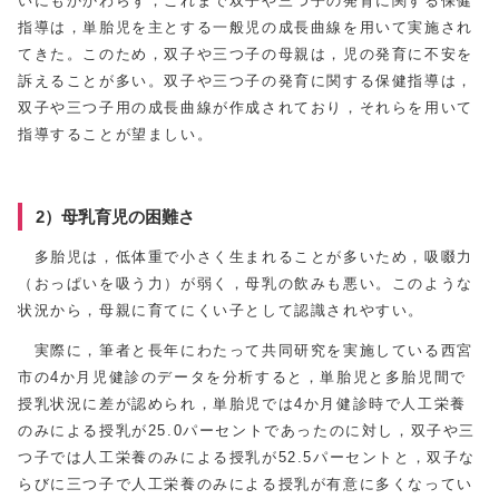
いにもかかわらず，これまで双子や三つ子の発育に関する保健
指導は，単胎児を主とする一般児の成長曲線を用いて実施され
てきた。このため，双子や三つ子の母親は，児の発育に不安を
訴えることが多い。双子や三つ子の発育に関する保健指導は，
双子や三つ子用の成長曲線が作成されており，それらを用いて
指導することが望ましい。
2）母乳育児の困難さ
多胎児は，低体重で小さく生まれることが多いため，吸啜力
（おっぱいを吸う力）が弱く，母乳の飲みも悪い。このような
状況から，母親に育てにくい子として認識されやすい。
実際に，筆者と長年にわたって共同研究を実施している西宮
市の4か月児健診のデータを分析すると，単胎児と多胎児間で
授乳状況に差が認められ，単胎児では4か月健診時で人工栄養
のみによる授乳が25.0パーセントであったのに対し，双子や三
つ子では人工栄養のみによる授乳が52.5パーセントと，双子な
らびに三つ子で人工栄養のみによる授乳が有意に多くなってい