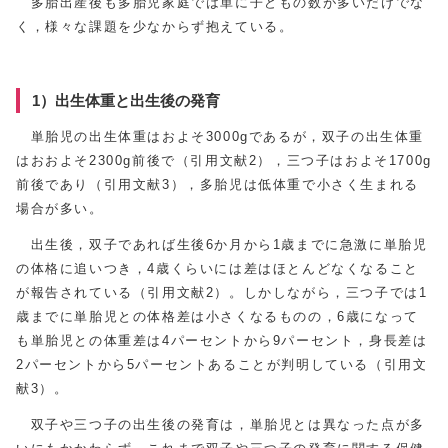
多胎出産後も多胎児家庭では単に子どもの数が多いだけでな
く，様々な課題を少なからず抱えている。
1）出生体重と出生後の発育
単胎児の出生体重はおよそ3000gであるが，双子の出生体重
はおおよそ2300g前後で（引用文献2），三つ子はおよそ1700g
前後であり（引用文献3），多胎児は低体重で小さく生まれる
場合が多い。
出生後，双子であれば生後6か月から1歳までに急激に単胎児
の体格に追いつき，4歳くらいには差はほとんどなくなること
が報告されている（引用文献2）。しかしながら，三つ子では1
歳までに単胎児との体格差は小さくなるものの，6歳になって
も単胎児との体重差は4パーセントから9パーセント，身長差は
2パーセントから5パーセントあることが判明している（引用文
献3）。
双子や三つ子の出生後の発育は，単胎児とは異なった点が多