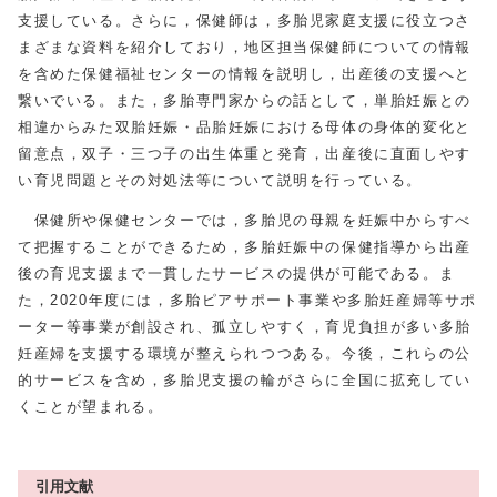
支援している。さらに，保健師は，多胎児家庭支援に役立つさ
まざまな資料を紹介しており，地区担当保健師についての情報
を含めた保健福祉センターの情報を説明し，出産後の支援へと
繋いでいる。また，多胎専門家からの話として，単胎妊娠との
相違からみた双胎妊娠・品胎妊娠における母体の身体的変化と
留意点，双子・三つ子の出生体重と発育，出産後に直面しやす
い育児問題とその対処法等について説明を行っている。
保健所や保健センターでは，多胎児の母親を妊娠中からすべ
て把握することができるため，多胎妊娠中の保健指導から出産
後の育児支援まで一貫したサービスの提供が可能である。ま
た，2020年度には，多胎ピアサポート事業や多胎妊産婦等サポ
ーター等事業が創設され、孤立しやすく，育児負担が多い多胎
妊産婦を支援する環境が整えられつつある。今後，これらの公
的サービスを含め，多胎児支援の輪がさらに全国に拡充してい
くことが望まれる。
引用文献