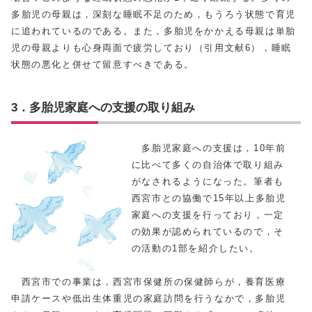
多胎児の母親は，深刻な睡眠不足のため，もうろう状態で育児
に追われているのである。また，多胎児をかかえる母親は単胎
児の母親よりも心身両面で疲労しており（引用文献6），睡眠
状態の悪化と併せて留意すべきである。
3．多胎児家庭への支援の取り組み
多胎児家庭への支援は，10年前
に比べて多くの自治体で取り組み
がなされるようになった。筆者も
西宮市との協働で15年以上多胎児
家庭への支援を行っており，一定
の効果が認められているので，そ
の活動の1部を紹介したい。
西宮市での事業は，西宮市保健所の保健師らが，養育医療
申請ケースや低出生体重児の家庭訪問を行うなかで，多胎児