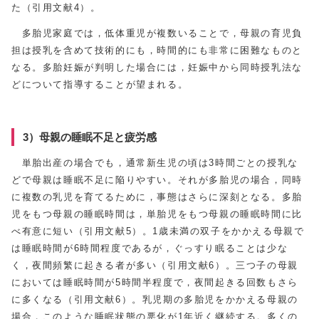
た（引用文献4）。
多胎児家庭では，低体重児が複数いることで，母親の育児負
担は授乳を含めて技術的にも，時間的にも非常に困難なものと
なる。多胎妊娠が判明した場合には，妊娠中から同時授乳法な
どについて指導することが望まれる。
3）母親の睡眠不足と疲労感
単胎出産の場合でも，通常新生児の頃は3時間ごとの授乳な
どで母親は睡眠不足に陥りやすい。それが多胎児の場合，同時
に複数の乳児を育てるために，事態はさらに深刻となる。多胎
児をもつ母親の睡眠時間は，単胎児をもつ母親の睡眠時間に比
べ有意に短い（引用文献5）。1歳未満の双子をかかえる母親で
は睡眠時間が6時間程度であるが，ぐっすり眠ることは少な
く，夜間頻繁に起きる者が多い（引用文献6）。三つ子の母親
においては睡眠時間が5時間半程度で，夜間起きる回数もさら
に多くなる（引用文献6）。乳児期の多胎児をかかえる母親の
場合，このような睡眠状態の悪化が1年近く継続する。多くの