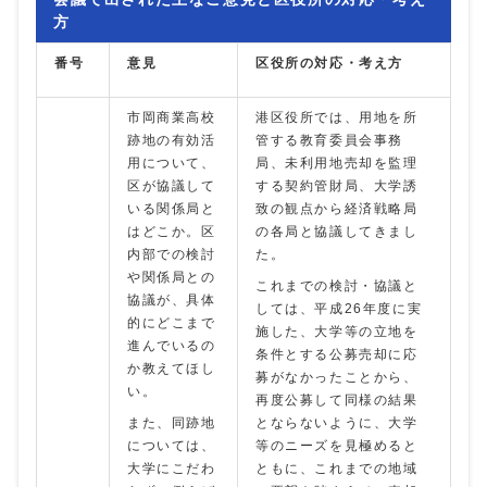
方
番号
意見
区役所の対応・考え方
市岡商業高校
港区役所では、用地を所
跡地の有効活
管する教育委員会事務
用について、
局、未利用地売却を監理
区が協議して
する契約管財局、大学誘
いる関係局と
致の観点から経済戦略局
はどこか。区
の各局と協議してきまし
内部での検討
た。
や関係局との
これまでの検討・協議と
協議が、具体
しては、平成26年度に実
的にどこまで
施した、大学等の立地を
進んでいるの
条件とする公募売却に応
か教えてほし
募がなかったことから、
い。
再度公募して同様の結果
また、同跡地
とならないように、大学
については、
等のニーズを見極めると
大学にこだわ
ともに、これまでの地域