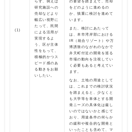
らず、例えば
の要望を踏まえて、売却
研究施設への
をどのように進めるの
売却などより
か、慎重に検討を進めて
幅広い視野に
います。
たって、民間
また、検討にあたって
(1)
による活用が
は、本市湾岸部における
実現するよ
IR（統合リゾート）や万
う、区が主体
博誘致のながれのなかで
性をもって、
弁天町付近の開発を巡る
積極的かつス
市場の動向を注視してい
ピード感のあ
く必要もあると考えてい
る動きをお願
ます。
いしたい。
なお、土地の用途として
は、これまでの検討状況
を踏まえると、少なくと
も大学等を単体とする開
発ニーズの具体化は厳し
いのではないかと感じて
おり、用途条件の何らか
の緩和や複合的な開発と
いったことも含めて、マ