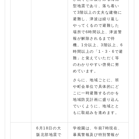
型地震であり、落ち着い
て3階以上の丈夫な建物に
避難し、津波は繰り返し
やってくるので避難した
場所で6時間以上、津波警
報が解除されるまで待
機。1分以上、3階以上、6
時間以上の「1・3・6で避
難」と覚えていただく等
のわかりやすい啓発に努
めています。
さらに、地域ごとに、班
や町会単位で具体的にど
こに一時避難するのかを
地域防災計画に盛り込ん
でいくように、地域とと
もに取組みを進めます。
6月18日の大
学校園は、午前7時現在、
阪北部地震で
暴風警報及び特別警報が