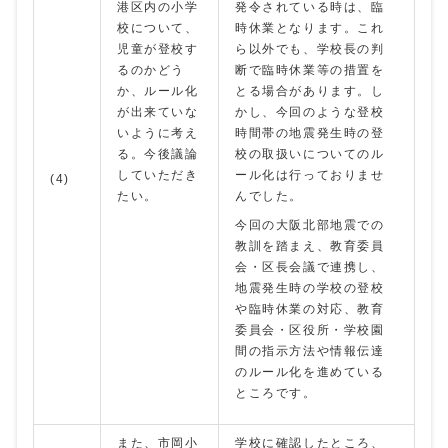
港区内の小学
発令されている時は、臨
校について、
時休業となります。これ
児童が登校す
ら以外でも、学校長の判
るのかどう
断で臨時休業等の措置を
か、ルール化
とる場合があります。し
が出来ていな
かし、今回のような登校
いように考え
時間帯の地震発生時の登
る。今後議論
校の取扱いについてのル
していただき
ール化は行っておりませ
(4)
たい。
んでした。
今回の大阪北部地震での
教訓を踏まえ、教育委員
会・区長会議で連携し、
地震発生時の学校の登校
や臨時休業の対応、教育
委員会・区役所・学校園
間の指示方法や情報伝達
のルール化を進めている
ところです。
また、市岡小
学校に確認したところ、