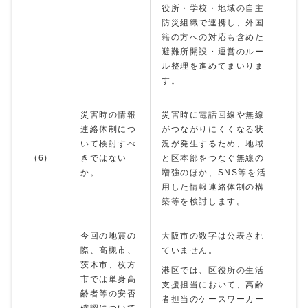
役所・学校・地域の自主
防災組織で連携し、外国
籍の方への対応も含めた
避難所開設・運営のルー
ル整理を進めてまいりま
す。
災害時の情報
災害時に電話回線や無線
連絡体制につ
がつながりにくくなる状
いて検討すべ
況が発生するため、地域
(6)
きではない
と区本部をつなぐ無線の
か。
増強のほか、SNS等を活
用した情報連絡体制の構
築等を検討します。
今回の地震の
大阪市の数字は公表され
際、高槻市、
ていません。
茨木市、枚方
港区では、区役所の生活
市では単身高
支援担当において、高齢
齢者等の安否
者担当のケースワーカー