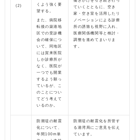
働きかけを引き続き行っ
くよう強く要
(2)
ていくとともに、空き
望する。
家・空き室を活用したリ
また、病院移
ノベーションによる診療
転後の築港地
所の誘致も視野に入れ、
区での受診機
医療関係機関等と検討・
会の確保につ
調整を進めてまいりま
いて、同地区
す。
には賀来医院
しか診療所が
なく、医院が
一つでも開業
するよう願っ
ているが、こ
のことについ
てどう考えて
いるのか。
防潮堤の耐震
防潮堤の耐震化を所管す
化について、
る港湾局にご意見を伝え
年間100m単
ています。