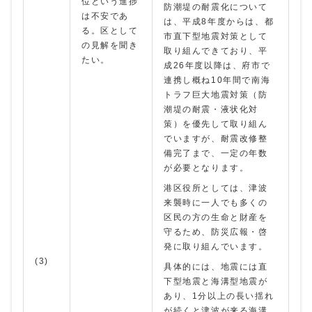
位という進捗
防潮堤の耐震化について
は不安であ
は、平成8年度からは、都
る。区として
市直下型地震対策として
の見解を聞き
取り組んできており、平
たい。
成26年度以降は、府市で
連携し概ね10年間で南海
トラフ巨大地震対策（防
潮堤の耐震・液状化対
策）を優先して取り組ん
でいますが、耐震改修整
備完了まで、一定の年数
が必要となります。
港区役所としては、津波
来襲時に一人でも多くの
区民の方の生命と財産を
守るため、防災広報・啓
発に取り組んでいます。
(3)
具体的には、地震には直
下型地震と海溝型地震が
あり、1分以上の長い揺れ
が続くと津波が来る海溝