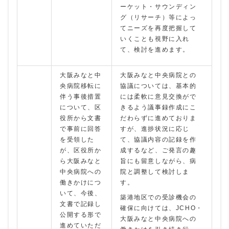
ーケット・サウンディン
グ（リサーチ）等によっ
てニーズを再度把握して
いくことも視野に入れ
て、検討を進めます。
大阪みなと中
大阪みなと中央病院との
央病院移転に
協議については、基本的
伴う事後措置
には柔軟に意見交換がで
について、区
きるよう議事録作成にこ
役所から文書
だわらずに進めておりま
で事前に回答
すが、進捗状況に応じ
を受領した
て、協議内容の記録を作
が、区役所か
成するなど、ご発言の趣
ら大阪みなと
旨にも留意しながら、病
中央病院への
院と調整して検討しま
働きかけにつ
す。
いて、今後、
築港地区での受診機会の
文書で記録し
確保に向けては、JCHO・
公開する形で
大阪みなと中央病院への
進めていただ