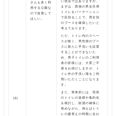
い状況ではありますが、
さんも多く利
まずは、西側の男女共用
用する公園な
トイレをパーテーション
ので改善して
で区切ることで、男女別
ほしい。
のブースを確保したいと
考えております。
ただ、トイレ内のスペー
スが狭く、男性側のブー
スに新たに手洗いを設置
することができないた
め、男子トイレのご利用
者の皆様には、大変ご不
便をお掛けしますが、ト
イレ外の手洗い場をご利
用いただくことになりま
す。
また、将来的には、現状
のトイレの規模や集約化
(8)
を検討し、財源の確保に
努めながら、例えばトイ
レの建替えの時期に合わ