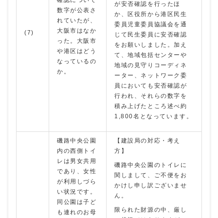
確認について
が安否確認を行ったほ
数字が公表さ
か、区役所から港区民生
れていたが、
委員児童委員協議会を通
大阪市はなか
(7)
じて民生委員に安否確認
った。大阪市
をお願いしました。加え
や港区はどう
て、地域包括センターや
なっているの
地域の見守りコーディネ
か。
ーター、ネットワーク委
員においても安否確認が
行われ、それらの数字を
積み上げたところ述べ約
1,800名となっています。
磯路中央公園
【建設局の対応・考え
内の西側トイ
方】
レは男女共用
磯路中央公園のトイレに
であり、女性
関しまして、ご不便をお
が利用しづら
かけし申し訳ございませ
い状況です。
ん。
同公園は子ど
限られた財源の中、厳し
も連れのお母