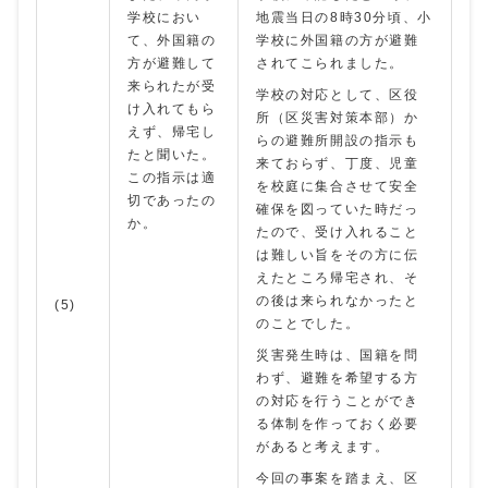
学校におい
地震当日の8時30分頃、小
て、外国籍の
学校に外国籍の方が避難
方が避難して
されてこられました。
来られたが受
学校の対応として、区役
け入れてもら
所（区災害対策本部）か
えず、帰宅し
らの避難所開設の指示も
たと聞いた。
来ておらず、丁度、児童
この指示は適
を校庭に集合させて安全
切であったの
確保を図っていた時だっ
か。
たので、受け入れること
は難しい旨をその方に伝
えたところ帰宅され、そ
の後は来られなかったと
(5)
のことでした。
災害発生時は、国籍を問
わず、避難を希望する方
の対応を行うことができ
る体制を作っておく必要
があると考えます。
今回の事案を踏まえ、区