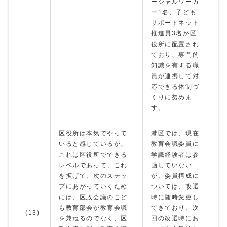
ーシャルワーカ
ー1名、子ども
サポートネット
推進員3名が区
役所に配置され
ており、専門的
知識を有する職
員が連携して対
応できる体制づ
くりに努めま
す。
区役所は本気でやって
港区では、現在
いると感じているが、
教育会議委員に
これは区役所でできる
学識経験者は参
レベルであって、これ
画していない
を拡げて、次のステッ
が、委員構成に
プにあがっていくため
ついては、改選
には、区政会議のこど
時に随時変更し
も教育部会が教育会議
てきており、次
(13)
を兼ねるのでなく、区
回の改選時にお