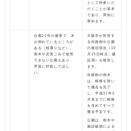
として持参いた
だくことが基本
であり、周知に
努めます。
台風21号の被害で、木
大阪市が所管す
が倒れているところが
る街路樹や公園
ある（桜通りなど）。
の復旧状況（10
倒木や災害ごみで使用
月15日時点：建
できない公園もあり、
設局）を報告し
早急に対処してほし
ます。
い。
街路樹の倒木
は、根株を除い
て撤去を完了
し、平成31年3
月末までに根株
を含めてすべて
撤去予定です。
公園は、倒木や
施設破損による