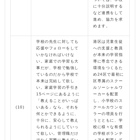
に十分説明する
など連携をして
進め、協力を求
めます。
学校の先生に対しても
港区は児童生徒
応援やフォローをして
への支援と教員
いかなければいけな
が本来の学習指
い。家庭での学習も大
導に専念できる
事だが、学校で勉強し
環境をつくるた
ているのだから学校で
め24区で最初に
本来は完結して欲し
区専属のスクー
い。家庭学習の手引き
ルソーシャルワ
15ページにあるように
ーカーを配置
「教えることがいっぱ
し、小学校のス
(10)
いある」なら、それを
クールカウンセ
何とかできるように、
ラーの増員を行
十分に、安心して教え
うとともに、学
られるようにしていっ
校に様々な有償
て欲しい。管理職だけ
の学校ボランテ