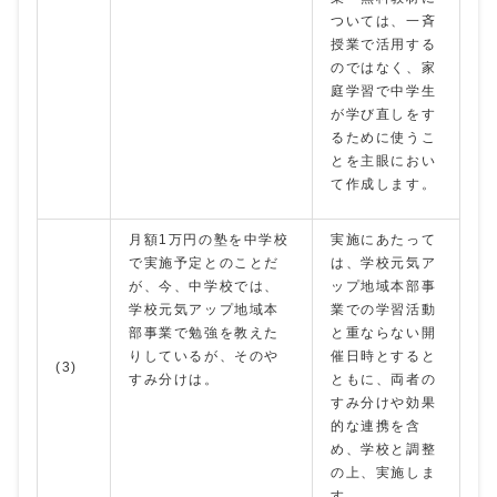
ついては、一斉
授業で活用する
のではなく、家
庭学習で中学生
が学び直しをす
るために使うこ
とを主眼におい
て作成します。
月額1万円の塾を中学校
実施にあたって
で実施予定とのことだ
は、学校元気ア
が、今、中学校では、
ップ地域本部事
学校元気アップ地域本
業での学習活動
部事業で勉強を教えた
と重ならない開
りしているが、そのや
催日時とすると
(3)
すみ分けは。
ともに、両者の
すみ分けや効果
的な連携を含
め、学校と調整
の上、実施しま
す。