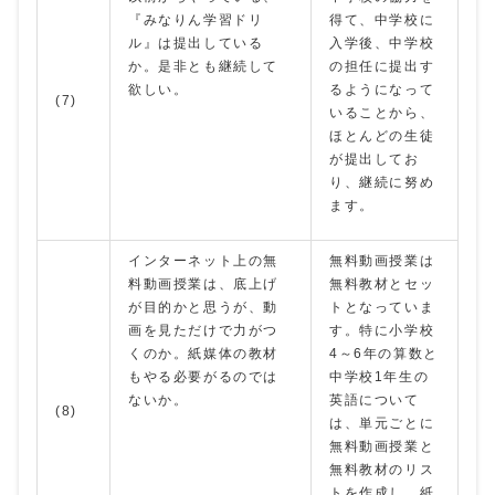
『みなりん学習ドリ
得て、中学校に
ル』は提出している
入学後、中学校
か。是非とも継続して
の担任に提出す
欲しい。
るようになって
(7)
いることから、
ほとんどの生徒
が提出してお
り、継続に努め
ます。
インターネット上の無
無料動画授業は
料動画授業は、底上げ
無料教材とセッ
が目的かと思うが、動
トとなっていま
画を見ただけで力がつ
す。特に小学校
くのか。紙媒体の教材
4～6年の算数と
もやる必要がるのでは
中学校1年生の
ないか。
英語について
(8)
は、単元ごとに
無料動画授業と
無料教材のリス
トを作成し、紙