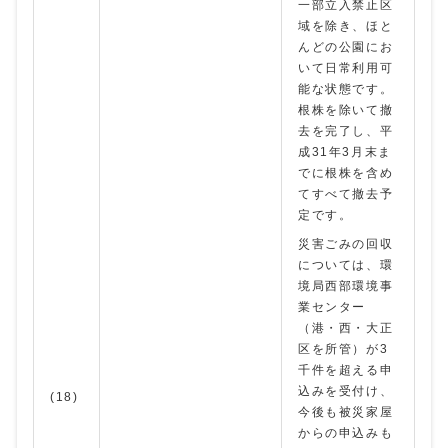
一部立入禁止区
域を除き、ほと
んどの公園にお
いて日常利用可
能な状態です。
根株を除いて撤
去を完了し、平
成31年3月末ま
でに根株を含め
てすべて撤去予
定です。
災害ごみの回収
については、環
境局西部環境事
業センター
（港・西・大正
区を所管）が3
千件を超える申
込みを受付け、
(18)
今後も被災家屋
からの申込みも