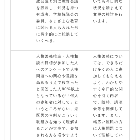
政会議と別に教育会議
いても今日的な
を設置し、知見を持つ
状況を踏まえて
有識者、学校協議会の
変更の検討を行
委員、さまざまな教育
います。
に関わる人も入れた形
に将来的には転換して
いくべき。
人権啓発推進・人権相
人権啓発につい
談の目標が参加した人
ては、できるだ
へのアンケートで人権
け多くの人に参
問題への関心や意識を
加してもらえる
高めるうえで役立った
よう、わかりや
と回答した人80%以上
すく今日的な関
となっているが「何人
心を引く内容
の参加者に対して」と
で、随時、講演
いうところがない。港
会等を開催して
区民の何割がこういう
います。また、
取組みを知って理解す
幅広い区民の方
ることが大事で、参加
に人権問題につ
される方を増やすよう
いて理解してい