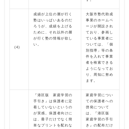
成績が上位の層が行く
大阪市塾代助成
塾はいっぱいあるのだ
事業のホームペ
ろうが、成績を上げる
ージが開設され
ために、それ以外の層
ており、参画し
が行く塾の情報が欲し
ている事業者に
い。
ついては、「個
(4)
別指導」等の条
件を入れて事業
者を検索できる
ようになってお
り、周知に努め
ます。
『港区版 家庭学習の
家庭学習につい
手引き』は保護者に定
ての保護者への
着していないというの
啓発について
が実感。保護者向けに
は、『港区版
は、冊子だけでなく簡
家庭学習の手引
単なプリントを配れな
き』の配布だけ