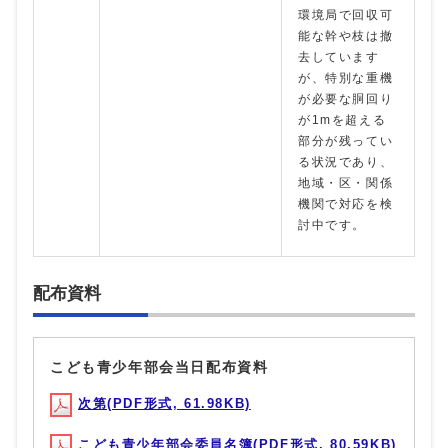
環境局で回収可
能な幹や枝は撤
去しています
が、特別な重機
が必要な胴回り
が1mを超える
部分が残ってい
る状況であり、
地域・区・関係
機関で対応を検
討中です。
配布資料
こども青少年部会当日配布資料
次第(PDF形式, 61.98KB)
こども青少年部会委員名簿(PDF形式, 80.59KB)