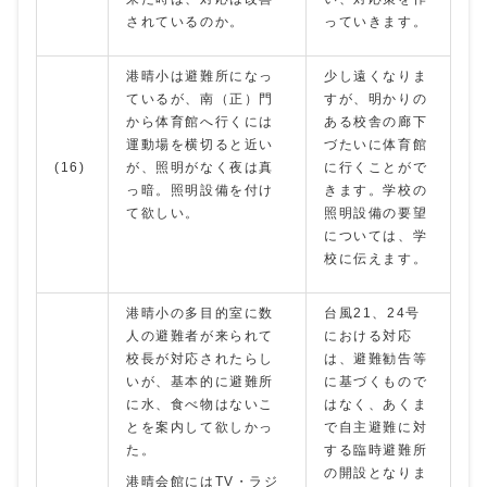
されているのか。
っていきます。
港晴小は避難所になっ
少し遠くなりま
ているが、南（正）門
すが、明かりの
から体育館へ行くには
ある校舎の廊下
運動場を横切ると近い
づたいに体育館
(16)
が、照明がなく夜は真
に行くことがで
っ暗。照明設備を付け
きます。学校の
て欲しい。
照明設備の要望
については、学
校に伝えます。
港晴小の多目的室に数
台風21、24号
人の避難者が来られて
における対応
校長が対応されたらし
は、避難勧告等
いが、基本的に避難所
に基づくもので
に水、食べ物はないこ
はなく、あくま
とを案内して欲しかっ
で自主避難に対
た。
する臨時避難所
の開設となりま
港晴会館にはTV・ラジ