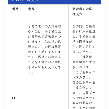
番号
意見
区役所の対応・
考え方
子育て世代の人口を増
この間、分権型
やすには、小学校に上
教育行政を推進
がる時の学習習慣をつ
し、学校園と連
けるなど、乳幼児の保
携を図りなが
護者に、この区は教育
ら、区の特性や
熱心だと感じてもらえ
強みを活かし
たら、区外に転出する
て、『港区版
ことなく港区の小学校
家庭学習の手引
を選んでもらえると思
き』の作成、
う。
「こどもサイエ
ンスカフェ」、
英会話を学べる
「多文化カフ
ェ」、大阪プー
(1)
ルでのスケート
教室の開設な
ど、子どもの学