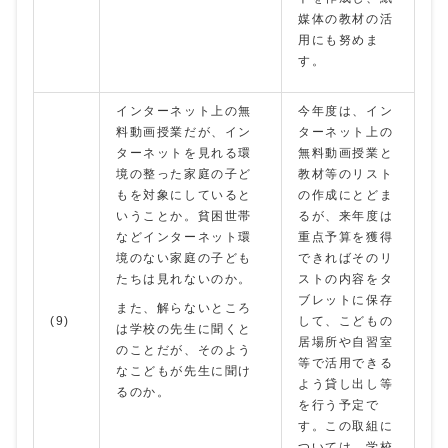
媒体の教材の活
用にも努めま
す。
インターネット上の無
今年度は、イン
料動画授業だが、イン
ターネット上の
ターネットを見れる環
無料動画授業と
境の整った家庭の子ど
教材等のリスト
もを対象にしていると
の作成にとどま
いうことか。貧困世帯
るが、来年度は
などインターネット環
重点予算を獲得
境のない家庭の子ども
できればそのリ
たちは見れないのか。
ストの内容をタ
ブレットに保存
また、解らないところ
(9)
して、こどもの
は学校の先生に聞くと
居場所や自習室
のことだが、そのよう
等で活用できる
なこどもが先生に聞け
よう貸し出し等
るのか。
を行う予定で
す。この取組に
ついては、学校