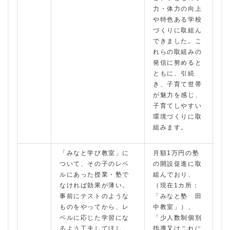
力・体力の向上
や特色ある学校
づくりに取組ん
できました。こ
れらの取組みの
発信に努めると
ともに、引続
き、子育て世帯
が魅力を感じ、
子育てしやすい
環境づくりに取
組みます。
「みなと学び教室」に
月額1万円の塾
ついて、その子のレベ
の開設促進に取
ルにあった授業・塾で
組んでおり、
なければ効果が薄い。
（現在1カ所：
事前にテストのような
「みなと塾 田
ものをやってから、レ
中教室」）、
ベルに応じた学習にな
「少人数制個別
るよう工夫してほし
指導又はこれに