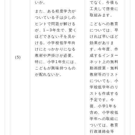
いか。
でなく、今後も
工夫して啓発に
また、ある程度学力が
取組みます。
ついている子は少しの
ヒントで問題が解ける
こどもへの教育
が、1～3年生で、驚く
については、早
ほどできない子を見か
ければ早いほど
ける。小学校低学年向
効果がありま
けにとっかかりになる
す。今年度、作
教材や声掛けが必要。
成するインター
(5)
特に、小学1年生には、
ネット上の無料
こどもが興味持つもの
動画授業・無料
が配れないか。
教材等のリスト
についても、小
学校低学年のリ
ストも作成する
予定です。今
後、小学1年を
含め、小学校低
学年への取組に
ついては、教育
行政連絡会等