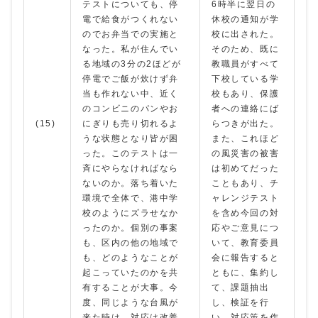
テストについても、停
6時半に翌日の
電で給食がつくれない
休校の通知が学
のでお弁当での実施と
校に出された。
なった。私が住んでい
そのため、既に
る地域の3分の2ほどが
教職員がすべて
停電でご飯が炊けず弁
下校している学
当も作れない中、近く
校もあり、保護
のコンビニのパンやお
者への連絡にば
(15)
にぎりも売り切れるよ
らつきが出た。
うな状態となり皆が困
また、これほど
った。このテストは一
の風災害の被害
斉にやらなければなら
は初めてだった
ないのか。落ち着いた
こともあり、チ
環境で全体で、港中学
ャレンジテスト
校のようにズラせなか
を含め今回の対
ったのか。個別の事案
応やご意見につ
も、区内の他の地域で
いて、教育委員
も、どのようなことが
会に報告すると
起こっていたのかを共
ともに、集約し
有することが大事。今
て、課題抽出
度、同じような台風が
し、検証を行
来た時は、対応は改善
い、対応策を作