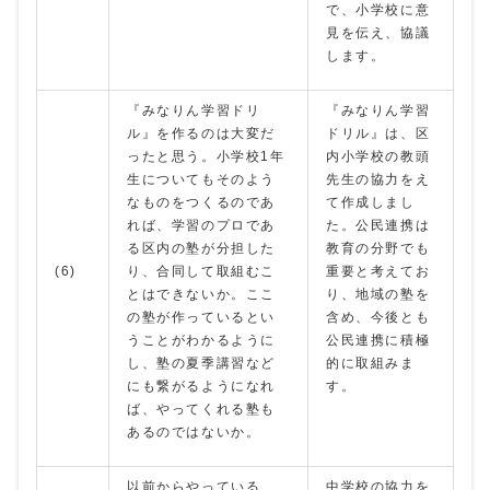
で、小学校に意
見を伝え、協議
します。
『みなりん学習ドリ
『みなりん学習
ル』を作るのは大変だ
ドリル』は、区
ったと思う。小学校1年
内小学校の教頭
生についてもそのよう
先生の協力をえ
なものをつくるのであ
て作成しまし
れば、学習のプロであ
た。公民連携は
る区内の塾が分担した
教育の分野でも
(6)
り、合同して取組むこ
重要と考えてお
とはできないか。ここ
り、地域の塾を
の塾が作っているとい
含め、今後とも
うことがわかるように
公民連携に積極
し、塾の夏季講習など
的に取組みま
にも繋がるようになれ
す。
ば、やってくれる塾も
あるのではないか。
以前からやっている、
中学校の協力を