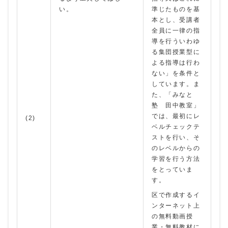
い。
準じたものを基
本とし、受講者
全員に一律の指
導を行ういわゆ
る集団授業型に
よる指導は行わ
ない」を条件と
しています。ま
た、「みなと
塾 田中教室」
では、最初にレ
(2)
ベルチェックテ
ストを行い、そ
のレベルからの
学習を行う方法
をとっていま
す。
区で作成するイ
ンターネット上
の無料動画授
業・無料教材に