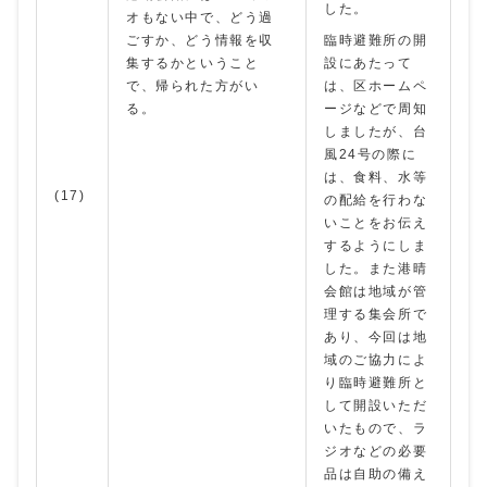
した。
オもない中で、どう過
ごすか、どう情報を収
臨時避難所の開
集するかということ
設にあたって
で、帰られた方がい
は、区ホームペ
る。
ージなどで周知
しましたが、台
風24号の際に
は、食料、水等
(17)
の配給を行わな
いことをお伝え
するようにしま
した。また港晴
会館は地域が管
理する集会所で
あり、今回は地
域のご協力によ
り臨時避難所と
して開設いただ
いたもので、ラ
ジオなどの必要
品は自助の備え