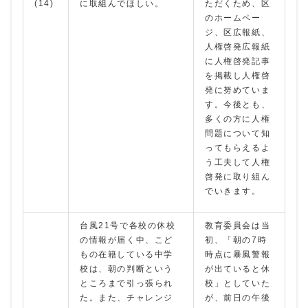
(14)
に取組んでほしい。
ただくため、区
のホームペー
ジ、区広報紙、
人権啓発広報紙
に人権啓発記事
を掲載し人権啓
発に努めていま
す。今後とも、
多くの方に人権
問題について知
ってもらえるよ
う工夫して人権
啓発に取り組ん
でいきます。
台風21号で各校の休校
教育委員会は当
の情報が届く中、こど
初、「朝の7時
もの在籍している中学
時点に暴風警報
校は、朝の判断という
が出ていると休
ところまで引っ張られ
校」としていた
た。また、チャレンジ
が、前日の午後