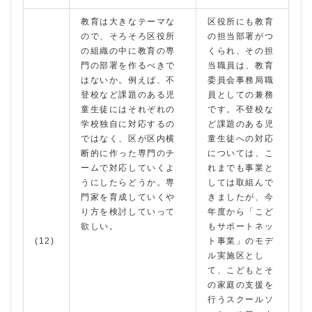
教育は大きなテーマな
区役所にも教育
ので、そろそろ区役所
の担当部署がつ
の組織の中に教育の専
くられ、その担
門の部署を作るべきで
当職員は、教育
はないか。例えば、不
委員会事務局職
登校など課題のある児
員としての兼務
童生徒にはそれぞれの
です。不登校な
学校独自に対応するの
ど課題のある児
ではなく、区が区内横
童生徒への対応
断的に作った専門のチ
については、こ
ームで対応していくよ
れまでも事業と
うにしたらどうか。専
しては取組んで
門家を育成していくや
きましたが、今
り方を検討していって
年度から「こど
欲しい。
もサポートネッ
(12)
ト事業」のモデ
ル実施区とし
て、こどもとそ
の家庭の支援を
行うスクールソ