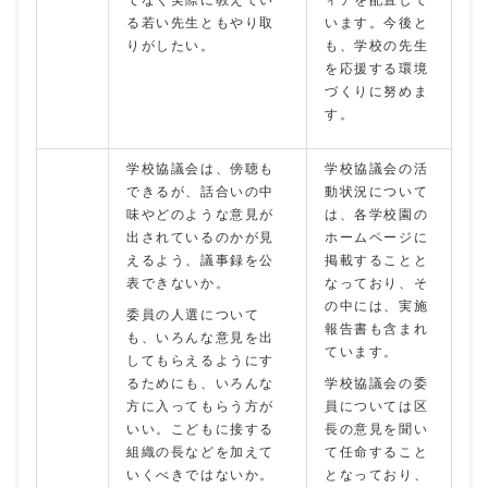
でなく実際に教えてい
ィアを配置して
る若い先生ともやり取
います。今後と
りがしたい。
も、学校の先生
を応援する環境
づくりに努めま
す。
学校協議会は、傍聴も
学校協議会の活
できるが、話合いの中
動状況について
味やどのような意見が
は、各学校園の
出されているのかが見
ホームページに
えるよう、議事録を公
掲載することと
表できないか。
なっており、そ
の中には、実施
委員の人選について
報告書も含まれ
も、いろんな意見を出
ています。
してもらえるようにす
るためにも、いろんな
学校協議会の委
方に入ってもらう方が
員については区
いい。こどもに接する
長の意見を聞い
組織の長などを加えて
て任命すること
いくべきではないか。
となっており、