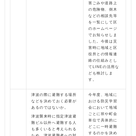
害ごみや道路上
の危険物、倒木
などの相談先等
を一覧にして区
のホームページ
でお知らせしま
した。今後は災
害時に地域と区
役所との情報連
絡の仕組みとし
てLINEの活用な
ども検討しま
す。
津波の際に避難する場所
今年度、地域に
などを決めておく必要が
おける防災学習
あるのではないか。
会において地域
ごとに班や町会
津波襲来時に指定津波避
単位で具体的に
難ビル以外へ避難する人
どこに一時避難
も多くいると考えられる
するのかを決め
ため、津波避難者への対