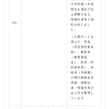
小中学校へ市長
指示を電話で伝
え調整するも、
情報伝達等で混
(8)
乱が生じまし
た。
この度のことを
受けて、市長
（市災害対策本
部）、教育長
（教育委員
会）、区長（区
対策本部）、学
校長（学校園）
の間の指揮命令
系統・情報伝
達・情報共有の
あり方を整理し
ています。