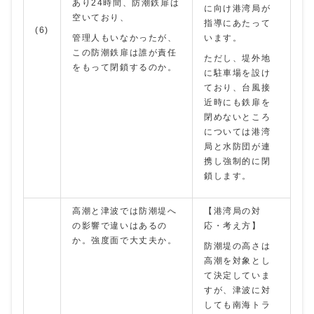
あり24時間、防潮鉄扉は
に向け港湾局が
空いており、
指導にあたって
(6)
管理人もいなかったが、
います。
この防潮鉄扉は誰が責任
ただし、堤外地
をもって閉鎖するのか。
に駐車場を設け
ており、台風接
近時にも鉄扉を
閉めないところ
については港湾
局と水防団が連
携し強制的に閉
鎖します。
高潮と津波では防潮堤へ
【港湾局の対
の影響で違いはあるの
応・考え方】
か。強度面で大丈夫か。
防潮堤の高さは
高潮を対象とし
て決定していま
すが、津波に対
しても南海トラ