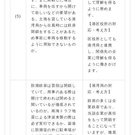
ず、また閉鎖した場合
して理解を得る
に、車両を出すから開け
ように努めま
て欲しいなどの要望があ
す。
(5)
る。土地を貸している港
【港区役所の対
湾局から台風時には鉄扉
応・考え方】
閉鎖をすることがあるた
め事前に車両を移動する
区役所としても
ように周知できないもの
港湾局と連携
か。
し、関係先の企
業に理解を得る
ように働きかけ
ます。
防潮鉄扉は普段は閉鎖し
【港湾局の対
ていて、用事のある際は
応・考え方】
開けて終われば閉めると
鉄扉の多くは企
聞いているが徹底されて
業鉄扉であり、
いるのか。南海トラフ地
当該企業が責任
震による津波来襲の際は
をもって閉鎖す
必ず実行できるか。築港
ることになって
に防潮堤の外に駐車場が
いますが、徹底