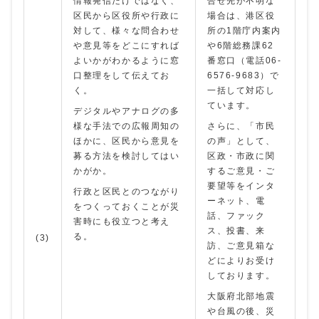
情報発信だけではなく、
合せ先が不明な
区民から区役所や行政に
場合は、港区役
対して、様々な問合わせ
所の1階庁内案内
や意見等をどこにすれば
や6階総務課62
よいかがわかるように窓
番窓口（電話06-
口整理をして伝えてお
6576-9683）で
く。
一括して対応し
ています。
デジタルやアナログの多
様な手法での広報周知の
さらに、「市民
ほかに、区民から意見を
の声」として、
募る方法を検討してはい
区政・市政に関
かがか。
するご意見・ご
要望等をインタ
行政と区民とのつながり
ーネット、電
をつくっておくことが災
話、ファック
害時にも役立つと考え
ス、投書、来
る。
(3)
訪、ご意見箱な
どによりお受け
しております。
大阪府北部地震
や台風の後、災