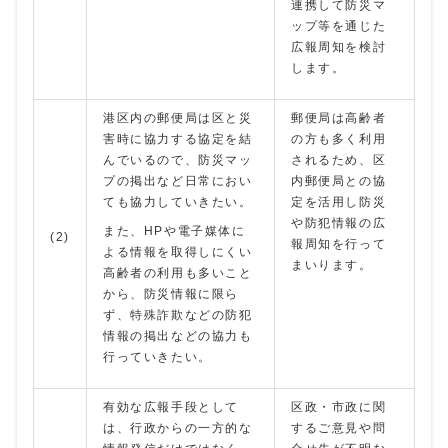
連携して防災マ
ップ等を通じた
広報周知を検討
します。
港区内の郵便局は区と災
郵便局は高齢者
害時に協力する協定を結
の方も多く利用
んでいるので、防災マッ
されるため、区
プの掲出など日常におい
内郵便局との協
ても協力していきたい。
定を活用し防災
や防犯情報の広
また、HPや電子媒体に
(2)
報周知を行って
よる情報を取得しにくい
まいります。
高齢者の利用も多いこと
から、防災情報に限ら
ず、特殊詐欺などの防犯
情報の掲出などの協力も
行っていきたい。
有効な広報手段として
区政・市政に関
は、行政からの一方的な
するご意見や問