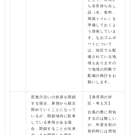
ら非常持ち出し
品（水、食料、
簡易トイレ）を
準備しておくよ
う啓発していま
す。なおゴムボ
ートについて
は、他区でも配
備されている地
域もありますの
で地域の判断で
配備の検討をお
願いします。
尻無川沿いの鉄扉を閉鎖
【港湾局の対
する場合、東側から順次
応・考え方】
閉めていくことになって
台風の際に周知
いるが、閉鎖域内に駐車
するのは難しい
している車両がある場
が、年度当初の
合、閉鎖することが出来
契約時には周知