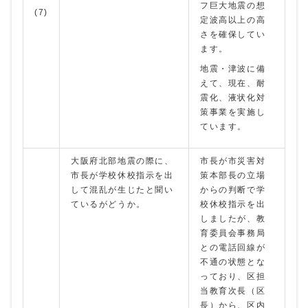
フ巨大地震の想
(7)
定波高以上の高
さを確保してい
ます。
地震・津波に備
えて、現在、耐
震化、液状化対
策事業を実施し
ています。
大阪府北部地震の際に、
市長が市災害対
市長が学校休校指示を出
策本部長の立場
して混乱が生じたと聞い
からの判断で学
ているがどうか。
校休校指示を出
しましたが、教
育委員会事務局
との電話回線が
不通の状態とな
っており、区担
当教育次長（区
長）から、区内