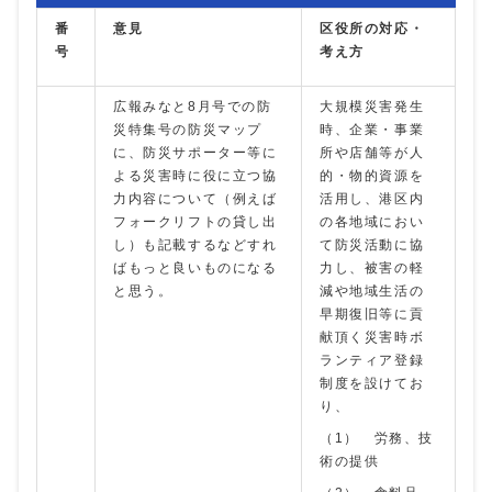
番
意見
区役所の対応・
号
考え方
広報みなと8月号での防
大規模災害発生
災特集号の防災マップ
時、企業・事業
に、防災サポーター等に
所や店舗等が人
よる災害時に役に立つ協
的・物的資源を
力内容について（例えば
活用し、港区内
フォークリフトの貸し出
の各地域におい
し）も記載するなどすれ
て防災活動に協
ばもっと良いものになる
力し、被害の軽
と思う。
減や地域生活の
早期復旧等に貢
献頂く災害時ボ
ランティア登録
制度を設けてお
り、
（1） 労務、技
術の提供