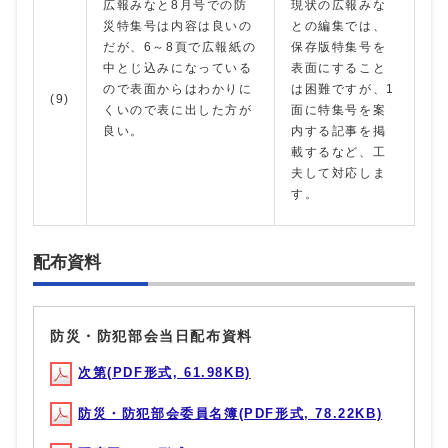
広報みなと8月号での防
現状の広報みな
災特集号は内容は良いの
との編集では、
だが、6～8頁で広報紙の
保存版特集号を
中とじ込みになっている
表面にすること
ので表面からはわかりに
は困難ですが、1
(9)
くいので表に出した方が
面に特集号を案
良い。
内する記事を掲
載するなど、工
夫して対応しま
す。
配布資料
防災・防犯部会当日配布資料
次第(PDF形式, 61.98KB)
防災・防犯部会委員名簿(PDF形式, 78.22KB)