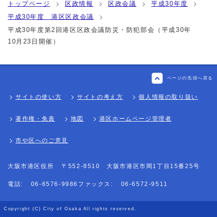
トップページ
区政情報
区政会議
平成30年度
平成30年度 港区区政会議
平成30年度第2回港区区政会議防災・防犯部会（平成30年
10月23日開催）
ページの先頭へ戻る
サイトの使い方
サイトの考え方
個人情報の取り扱い
著作権・免責
地図
港区ホームページ管理者
市や区へのご意見
大阪市港区役所
〒552-8510 大阪市港区市岡1丁目15番25号
電話:
06-6576-9986
ファックス:
06-6572-9511
Copyright (C) City of Osaka All rights reserved.