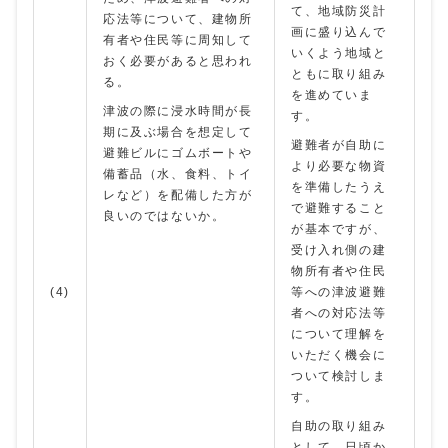
て、地域防災計
応法等について、建物所
画に盛り込んで
有者や住民等に周知して
いくよう地域と
おく必要があると思われ
ともに取り組み
る。
を進めていま
津波の際に浸水時間が長
す。
期に及ぶ場合を想定して
避難者が自助に
避難ビルにゴムボートや
より必要な物資
備蓄品（水、食料、トイ
を準備したうえ
レなど）を配備した方が
で避難すること
良いのではないか。
が基本ですが、
受け入れ側の建
物所有者や住民
(4)
等への津波避難
者への対応法等
について理解を
いただく機会に
ついて検討しま
す。
自助の取り組み
として、日頃か