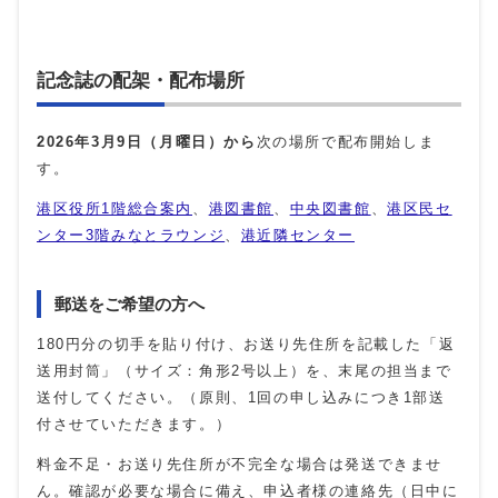
記念誌の配架・配布場所
2026年3月9日（月曜日）から
次の場所で配布開始しま
す。
港区役所1階総合案内
、
港図書館
、
中央図書館
、
港区民セ
ンター3階みなとラウンジ
、
港近隣センター
郵送をご希望の方へ
180円分の切手を貼り付け、お送り先住所を記載した「返
送用封筒」（サイズ：角形2号以上）を、末尾の担当まで
送付してください。（原則、1回の申し込みにつき1部送
付させていただきます。）
料金不足・お送り先住所が不完全な場合は発送できませ
ん。確認が必要な場合に備え、申込者様の連絡先（日中に