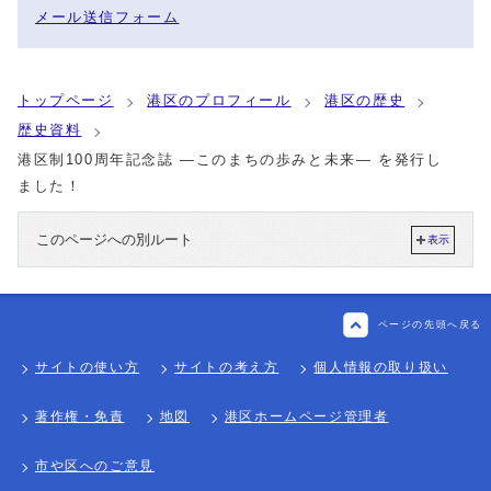
メール送信フォーム
トップページ
港区のプロフィール
港区の歴史
歴史資料
港区制100周年記念誌 ―このまちの歩みと未来― を発行し
ました！
このページへの別ルート
表示
ページの先頭へ戻る
サイトの使い方
サイトの考え方
個人情報の取り扱い
著作権・免責
地図
港区ホームページ管理者
市や区へのご意見