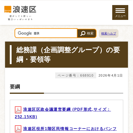
メニュー
検索
検索ヘルプ
総務課（企画調整グループ）の要
綱・要領等
ページ番号：668910
2026年4月1日
要綱
浪速区区政会議運営要綱 (PDF形式,サイズ：
252.15KB)
浪速区役所1階区民情報コーナーにおけるパンフ