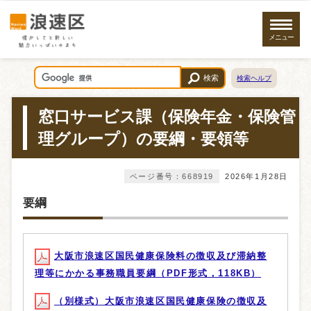
メニュー
検索
検索ヘルプ
窓口サービス課（保険年金・保険管
理グループ）の要綱・要領等
ページ番号：668919
2026年1月28日
要綱
大阪市浪速区国民健康保険料の徴収及び滞納整
理等にかかる事務職員要綱（PDF形式，118KB）
（別様式）大阪市浪速区国民健康保険の徴収及