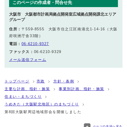
このページの作成者・問合せ先
大阪市 大阪都市計画局拠点開発室広域拠点開発課北エリア
グループ
住所：
〒559-8555 大阪市住之江区南港北1-14-16（大阪
府咲洲庁舎33階）
電話：
06-6210-9327
ファックス：
06-6210-9329
メール送信フォーム
トップページ
市政
方針・条例
主要な計画、指針・施策
事業別計画、指針・施策
住まい・まちづくり
うめきた（大阪駅北地区）のまちづくり
第8回大阪駅周辺地域部会を開催しました
ページの先頭へ戻る