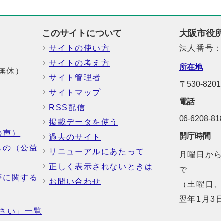
このサイトについて
大阪市役
サイトの使い方
法人番号：6
サイトの考え方
所在地
中無休）
サイト管理者
〒530-8
サイトマップ
電話
RSS配信
06-6208-
掲載データを使う
の声）
開庁時間
過去のサイト
もの（公益
リニューアルにあたって
月曜日から
正しく表示されないときは
で
等に関する
お問い合わせ
（土曜日、
翌年1月3
さい」一覧