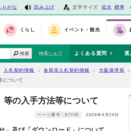
ふりがな
読み上げ
文字サイズ
拡大
標準
くらし
イベント・観光
よくある質問
選
検索
検索ヘルプ
入札契約情報
各局等入札契約情報
大阪港湾局
等について
）等の入手方法等について
ページ番号：87705
2026年4月20日
せ」及び「ダウンロード」について