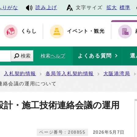
ふりがな
読み上げ
文字サイズ
拡大
標準
くらし
イベント・観光
よくある質問
選
検索
検索ヘルプ
入札契約情報
各局等入札契約情報
大阪港湾局
連絡会議の運用について
設計・施工技術連絡会議の運用
ページ番号：208855
2026年5月7日