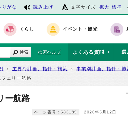
ふりがな
読み上げ
文字サイズ
拡大
標準
くらし
イベント・観光
よくある質問
選
検索
検索ヘルプ
例
主要な計画、指針・施策
事業別計画、指針・施
航フェリー航路
リー航路
ページ番号：583189
2026年5月12日