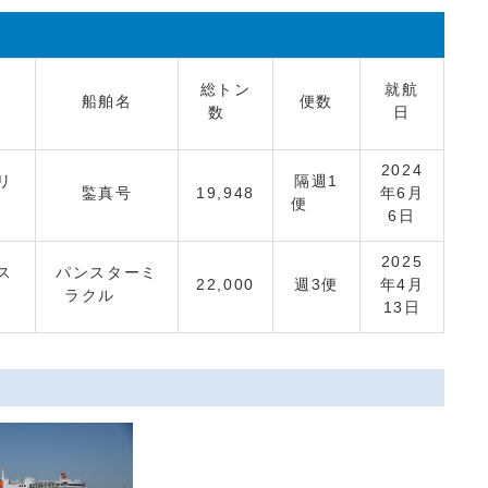
総トン
就航
船舶名
便数
数
日
2024
リ
隔週1
鍳真号
19,948
年6月
社
便
6日
2025
ス
パンスターミ
22,000
週3便
年4月
ラクル
13日