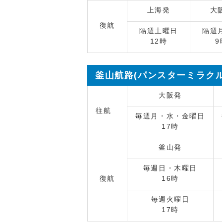
上海発
大
復航
隔週土曜日
隔週
12時
9
釜山航路(パンスターミラクル
大阪発
往航
毎週月・水・金曜日
17時
釜山発
毎週日・木曜日
復航
16時
毎週火曜日
17時