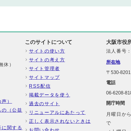
このサイトについて
大阪市役
サイトの使い方
法人番号：6
サイトの考え方
所在地
中無休）
サイト管理者
〒530-8
サイトマップ
電話
RSS配信
06-6208-
掲載データを使う
の声）
開庁時間
過去のサイト
もの（公益
リニューアルにあたって
月曜日から
正しく表示されないときは
で
等に関する
お問い合わせ