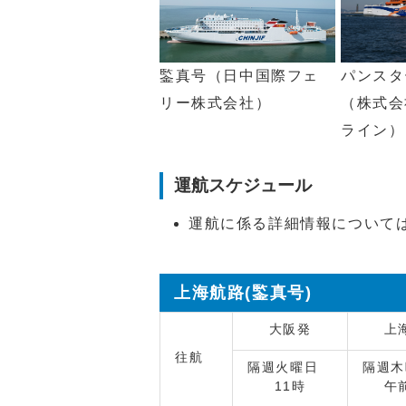
鍳真号（日中国際フェ
パンスタ
リー株式会社）
（株式会
ライン）
運航スケジュール
運航に係る詳細情報について
上海航路(鍳真号)
大阪発
上
往航
隔週火曜日
隔週
11時
午