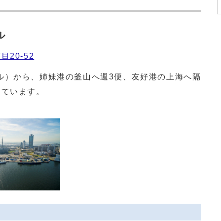
ル
20-52
）から、姉妹港の釜山へ週3便、友好港の上海へ隔
しています。