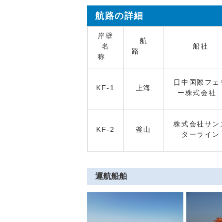
航路の詳細
岸壁
航
名
船社
路
称
日中国際フェ
KF-1
上海
ー株式会
株式会社サン
KF-2
釜山
ターライン
運航船舶