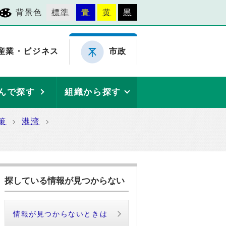
背景色
標準
青
黄
黒
産業・ビジネス
市政
んで探す
組織から探す
策
港湾
探している情報が見つからない
情報が見つからないときは