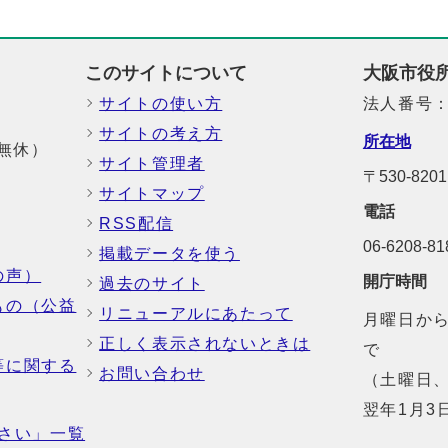
このサイトについて
大阪市役
サイトの使い方
法人番号：6
サイトの考え方
所在地
中無休）
サイト管理者
〒530-8
サイトマップ
電話
RSS配信
06-6208-
掲載データを使う
の声）
開庁時間
過去のサイト
もの（公益
リニューアルにあたって
月曜日から
正しく表示されないときは
で
等に関する
お問い合わせ
（土曜日、
翌年1月3
さい」一覧