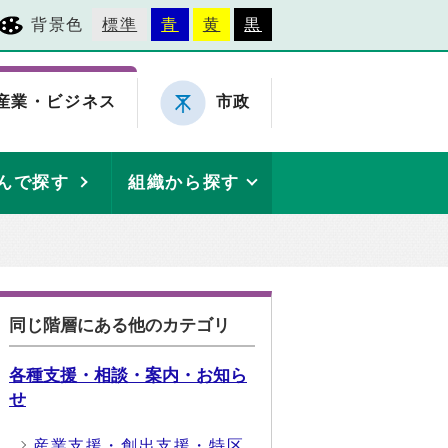
背景色
標準
青
黄
黒
産業・ビジネス
市政
んで探す
組織から探す
同じ階層にある他のカテゴリ
各種支援・相談・案内・お知ら
せ
産業支援・創出支援・特区