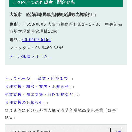
このページの作成者・問合せ先
大阪市 経済戦略局観光部観光課観光施策担当
住所：
〒553-0005 大阪市福島区野田1－1－86 中央卸売
市場本場業務管理棟12階
電話：
06-6469-5156
ファックス：
06-6469-3896
メール送信フォーム
トップページ
産業・ビジネス
各種支援・相談・案内・お知らせ
産業支援・創出支援・特区制度など
各種支援のお知らせ
飲食店等における外国人観光客受入環境高度化事業「好事
例集」
このページへの別ルート
表示