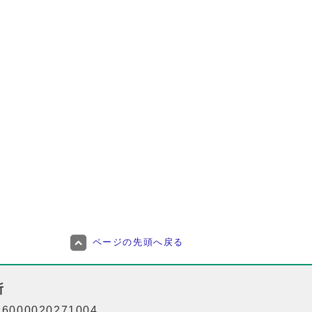
ページの先頭へ戻る
所
000020271004