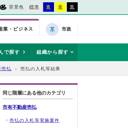
背景色
標準
青
黄
黒
産業・ビジネス
市政
んで探す
組織から探す
産売払
売払の入札等結果
同じ階層にある他のカテゴリ
市有不動産売払
売払の入札等実施案件