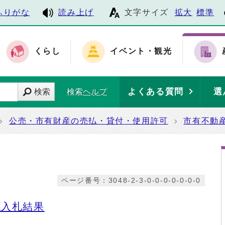
ふりがな
読み上げ
文字サイズ
拡大
標準
くらし
イベント・観光
よくある質問
選
検索
検索ヘルプ
公売・市有財産の売払・貸付・使用許可
市有不動
ページ番号：3048-2-3-0-0-0-0-0-0-0
払入札結果