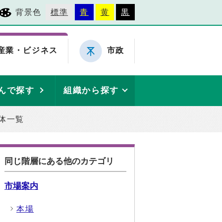
背景色
標準
青
黄
黒
産業・ビジネス
市政
んで探す
組織から探す
体一覧
同じ階層にある他のカテゴリ
市場案内
本場