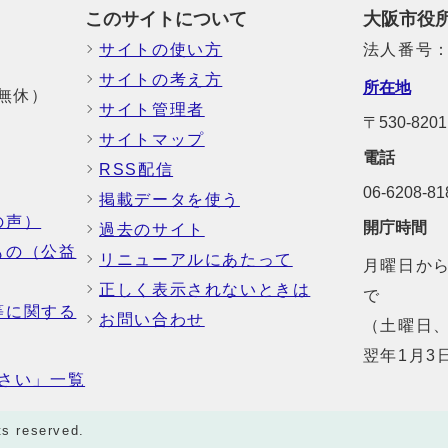
このサイトについて
大阪市役
サイトの使い方
法人番号：6
サイトの考え方
所在地
中無休）
サイト管理者
〒530-8
サイトマップ
電話
RSS配信
06-6208-
掲載データを使う
の声）
開庁時間
過去のサイト
もの（公益
リニューアルにあたって
月曜日から
正しく表示されないときは
で
等に関する
お問い合わせ
（土曜日、
翌年1月3
さい」一覧
ts reserved.