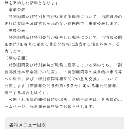
酬を支給した活動となります。
〔事前公表〕
特別顧問及び特別参与が従事する職務について、当該職務の
遂行に支障を及ぼすおそれのない範囲内で、事前公表します。
〔事後公表〕
特別顧問及び特別参与が従事した職務について、市情報公開
条例第7条各号に定める非公開情報に該当する場合を除き、公
表します。
〔場の公開〕
特別顧問及び特別参与が職務に従事している場のうち、「副
首都推進本部会議での助言」、「特別顧問等の成果物の市長等
への報告」及び「特別顧問等相互間での意見交換」について、
公開します（市情報公開条例第7条各号に定める非公開情報に
該当する場合を除く）。
公開される場の開催日時や場所、傍聴手続等は、各所属のホ
ームページ、報道発表資料等でお知らせします。
各種メニュー目次