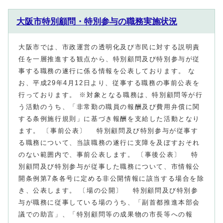
大阪市特別顧問・特別参与の職務実施状況
大阪市では、市政運営の透明化及び市民に対する説明責
任を一層推進する観点から、特別顧問及び特別参与が従
事する職務の遂行に係る情報を公表しております。 な
お、平成29年4月12日より、従事する職務の事前公表を
行っております。 ※対象となる職務は、特別顧問等が行
う活動のうち、「非常勤の職員の報酬及び費用弁償に関
する条例施行規則」に基づき報酬を支給した活動となり
ます。 〔事前公表〕 特別顧問及び特別参与が従事す
る職務について、当該職務の遂行に支障を及ぼすおそれ
のない範囲内で、事前公表します。 〔事後公表〕 特
別顧問及び特別参与が従事した職務について、市情報公
開条例第7条各号に定める非公開情報に該当する場合を除
き、公表します。 〔場の公開〕 特別顧問及び特別参
与が職務に従事している場のうち、「副首都推進本部会
議での助言」、「特別顧問等の成果物の市長等への報