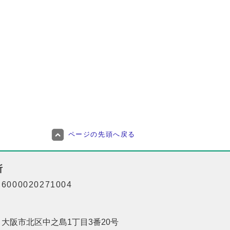
ページの先頭へ戻る
所
000020271004
01 大阪市北区中之島1丁目3番20号