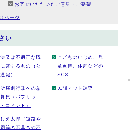
お寄せいただいたご意見・ご要望
けページ
さい
違法又は不適正な職
こどものいじめ、児
務に関するもの（公
童虐待、体罰などの
益通報）
SOS
各所属別行政への意
民間ネット調査
見募集（パブリッ
ク・コメント）
おしえ太郎（道路や
公園等の不具合や不