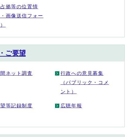
法占拠等の位置情
報・画像送信フォー
ム）
・ご要望
民間ネット調査
行政への意見募集
（パブリック・コメ
ント）
要望等記録制度
広聴年報