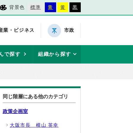
背景色
標準
青
黄
黒
産業・ビジネス
市政
んで探す
組織から探す
同じ階層にある他のカテゴリ
政策企画室
大阪市長 横山 英幸