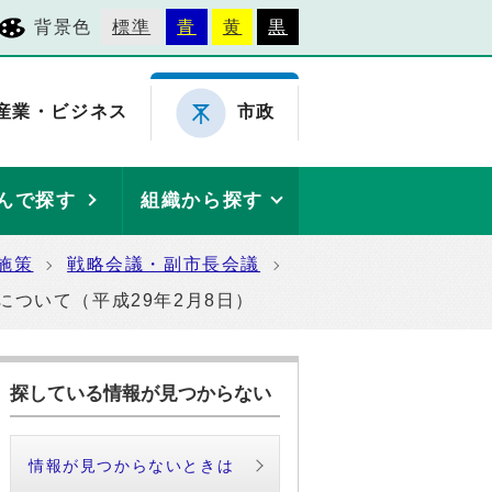
背景色
標準
青
黄
黒
産業・ビジネス
市政
んで探す
組織から探す
施策
戦略会議・副市長会議
について（平成29年2月8日）
探している情報が見つからない
情報が見つからないときは