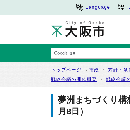
Language
トップページ
市政
方針・条
戦略会議の開催概要
戦略会議
夢洲まちづくり構
月8日）