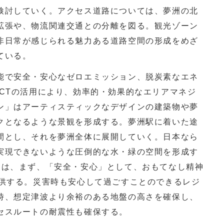
検討していく。アクセス道路については、夢洲の北
拡張や、物流関連交通との分離を図る。観光ゾーン
非日常が感じられる魅力ある道路空間の形成をめざ
ている。
で安全・安心なゼロエミッション、脱炭素なエネ
ICTの活用により、効率的・効果的なエリアマネジ
ン」はアーティスティックなデザインの建築物や夢
クとなるような景観を形成する。夢洲駅に着いた途
間とし、それを夢洲全体に展開していく。日本なら
実現できないような圧倒的な水・緑の空間を形成す
ては、まず、「安全・安心」として、おもてなし精神
提供する。災害時も安心して過ごすことのできるレジ
時、想定津波より余裕のある地盤の高さを確保し、
セスルートの耐震性も確保する。