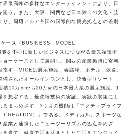
世界最高峰の多様なエンターテイメントにより、日
を狙う。また、大阪、関西など日本独自の文化・芸
より、周辺アジア各国の国際的な観光拠点との差別
ース（BUSINESS MODEL
CE機能を中心に新しいビジネスにつながる最先端技術
ショーケースとして展開し、関西の産業振興に寄与
目指す。MICEは展示施設、会議場、ホテル、飲食、
整備されたオールインワンとし、統合型リゾート
面積10万㎡から20万㎡の日本最大級の展示施設、1
場を想定する。最先端技術の実証、実践の取組によ
れるまちめざす。3つ目の機能は「アクティブライフ
E CREATION）」である。メディカル、スポーツな
ス産業と連携したニューツーリズムの拠点をめざ
点を当て、健康で活き活きとした生活をエンジョイ