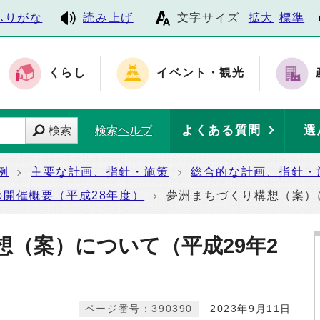
ふりがな
読み上げ
文字サイズ
拡大
標準
くらし
イベント・観光
よくある質問
選
検索
検索ヘルプ
例
主要な計画、指針・施策
総合的な計画、指針・
の開催概要（平成28年度）
夢洲まちづくり構想（案）
想（案）について（平成29年2
ページ番号：390390
2023年9月11日