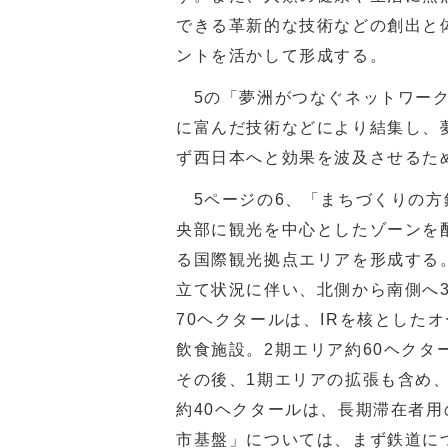
できる革新的な技術などの創出と体
ントを活かして形成する。
5の「夢洲がつなぐネットワーク
に富んだ技術などにより結集し、
ず西日本へと効果を波及させるた
5ページの6、「まちづくりの方
央部に観光を中心としたゾーンを
る国際観光拠点エリアを形成する
立て状況に伴い、北側から南側へ
70ヘクタールは、IRを核とした
飲食施設。2期エリア約60ヘクタ
その後、1期エリアの拡張も含め
約40ヘクタールは、長期滞在者
市基盤」については、まず鉄道に