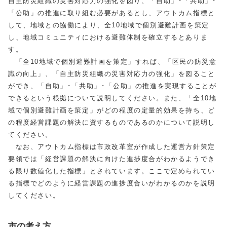
自主防災組織の災害対応力の強化を図り、「自助」･「共助」･
「公助」の推進に取り組む必要があるとし、アウトカム指標と
して、地域との協働により、全10地域で個別避難計画を策定
し、地域コミュニティにおける避難体制を確立するとありま
す。
「全10地域で個別避難計画を策定」すれば、「区民の防災意
識の向上」、「自主防災組織の災害対応力の強化」を図ること
ができ、「自助」･「共助」･「公助」の推進を実現することが
できるという根拠について説明してください。また、「全10地
域で個別避難計画を策定」がどの程度の定量的効果を持ち、ど
の程度経営課題の解決に資するものであるのかについて説明し
てください。
なお、アウトカム指標は市政改革室が作成した運営方針策定
要領では「経営課題の解決に向けた進捗度合がわかるようでき
る限り数値化した指標」とされています。ここで定められてい
る指標でどのように経営課題の進捗度合いがわかるのかを説明
してください。
市の考え方