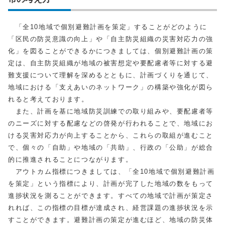
「全10地域で個別避難計画を策定」することがどのように
「区民の防災意識の向上」や「自主防災組織の災害対応力の強
化」を図ることができるかにつきましては、個別避難計画の策
定は、自主防災組織が地域の被害想定や要配慮者等に対する避
難支援について理解を深めるとともに、計画づくりを通じて、
地域における「支えあいのネットワーク」の構築や強化が図ら
れると考えております。
また、計画を基に地域防災訓練での取り組みや、要配慮者等
のニーズに対する配慮などの啓発が行われることで、地域にお
ける災害対応力が向上することから、これらの取組が進むこと
で、個々の「自助」や地域の「共助」、行政の「公助」が総合
的に推進されることにつながります。
アウトカム指標につきましては、「全10地域で個別避難計画
を策定」という指標により、計画が完了した地域の数をもって
進捗状況を測ることができます。すべての地域で計画が策定さ
れれば、この指標の目標が達成され、経営課題の進捗状況を示
すことができます。避難計画の策定が進むほど、地域の防災体