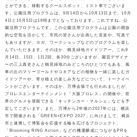
とができる、移動するクールスポット、ミスト車でございま
す。公園活用プログラムは、9月14日から10月13日まで、10月
4日と10月5日は18時までとなっております。これですね、公
園活用プログラムです。この公園活用プログラムは公園の開放
的な空気を活かして、市民の皆さんが企画した音楽や、写真で
もありますが、ヨガ、ワークショップなどのプログラムを楽し
んでいただきます。そのほか、鶴見緑地ガイドツアー。これ9
月14日、15日、1日2回、各30分ございますが、園芸デザイナ
ーの三上真史さんと鶴見緑地のみどころのひとつでもある、風
車の丘のマリーゴールドやコキアなどの植物を一緒に楽しむガ
イドツアーや、寄せ植えの楽しみ方などについて、トークイベ
ントがございます。そのほか、万博会場でも行われましたが、
プロレスエンターテインメント「大阪プロレス」の開催や、世
界のグルメを堪能できる「キッチンカー・マルシェ」などを予
定してございます。また、万博から2年後の2027年には、横浜
市で開催される「GREEN×EXPO 2027」に向けまして、横浜
市と連携して博覧会を応援する輪を広げるプロジェクト、
「Blooming RING Action」などの機運醸成につながるPRを