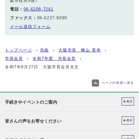
阪市役所5階）
電話：
06-6208-7261
ファックス：
06-6227-9090
メール送信フォーム
トップページ
市政
大阪市長 横山 英幸
市長会見
令和7年度 市長会見
令和7年8月27日 大阪市長会見全文
ページの先頭へ戻る
手続きやイベントのご案内
表示
皆さんの声をお寄せください
表示