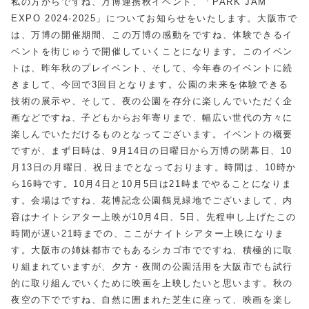
私の方からですね、万博連携秋イベント、「PARK JAM
EXPO 2024-2025」についてお知らせをいたします。大阪市で
は、万博の開催期間、この万博の感動をですね、体験できるイ
ベントを街じゅうで開催していくことになります。このイベン
トは、昨年秋のプレイベント、そして、今年春のイベントに続
きまして、今回で3回目となります。公園の未来を体験できる
技術の展示や、そして、夜の公園を存分に楽しんでいただく企
画などですね、子どもからお年寄りまで、幅広い世代の方々に
楽しんでいただけるものとなってございます。イベントの概要
ですが、まず日時は、9月14日の日曜日から万博の閉幕日、10
月13日の月曜日、祝日までとなっております。時間は、10時か
ら16時です。10月4日と10月5日は21時までやることになりま
す。会場はですね、花博記念公園鶴見緑地でございまして、内
容はナイトシアター上映が10月4日、5日、先程申し上げたこの
時間が遅い21時までの、ここがナイトシアター上映になりま
す。大阪市の姉妹都市でもあるシカゴ市でですね、積極的に取
り組まれていますが、夕方・夜間の公園活用を大阪市でも試行
的に取り組んでいくために映画を上映したいと思います。秋の
夜空の下でですね、自然に囲まれた芝生に座って、映画を楽し