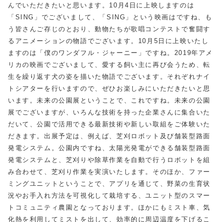
んでいただきたいと思います。10月4日に上映しますのは
「SING」でございまして、「SING」という映画はですね、も
う皆さんご存じのとおり、動物たちが歌唱コンテストで奮闘す
るアニメーションの物語でございます。10月5日に上映いたし
ますのは「僕のワンダフル・ジャーニー」ですね。2019年アメ
リカの映画でございまして、愛する飼い主に再び会うため、転
生を繰り返す犬の姿を描いた物語でございます。それぞれナイ
トシアターを行いますので、ぜひお楽しみにいただきたいと思
います。未来の公園展ということで、これですね。未来の公園
展でございますが、いろんな技術を持った企業さんに集合いた
だいて、公園で活用できる最新技術や新しい取組をご体験いた
だきます。出展予定は、例えば、芝刈ロボット及び舗装型路面
発電システム。公園内ですね、太陽光発電ができる舗装型路面
発電システムと、芝刈りや除草作業を自動で行うロボットを組
み合わせて、芝刈り作業を実演いたします。そのほか、ファー
ミングユニットということで、アプリを通じて、野菜の生育状
況やお手入れ方法を可視化して栽培する、ユニット型のスマー
トコミュニティ農園となっております。ほかにもミスト車、気
化熱を利用してミストを出して、効率的に周辺温度を下げるこ