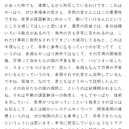
があった時でも、連携しながら対応しているわけです。これは
やっぱり、ぜひ来場者の皆さん、市民の皆さんにはこの重要性
ですね、世界が課題解決に向かって、動いていけるんだという
ところを感じてほしいと思います。運営の目線では、多分結構
いろいろ観点があるので、海外の方も非常に言われるのは、こ
れだけ事前に批判をされててすごい大成功してるねと。これは
今僕らにとって、非常に参考になるっていうのが言ってて、と
いうのは、各国もやっぱり例外ではなくて、その万博の開催意
義、万博って自分たちの国の予算を取って、パビリオン出した
り、スタッフをつけるので、恐らく、各国もなんで万博の予算
がいるんだっていうのを、各国それぞれ皆さん説明しているん
ですね、現地で。なので、君たちはどうやって説明したんだ
と。その自分たちの国の国民に、というのは結構聞かれました
ね。それは不断の課題解決への熱意と、そしてやっぱり、技術
を示していく、世界がつながっていくという熱意とその辺りは
お伝えして、あとは細かいシステムやノウハウ、関係者間の連
携というのは、ぜひ他国の方にも参考として、共有できたらな
というふうには思います。本当に想定していないようなトラブ