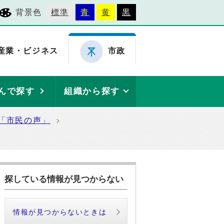
背景色
標準
青
黄
黒
産業・ビジネス
市政
んで探す
組織から探す
「市民の声」
探している情報が見つからない
情報が見つからないときは