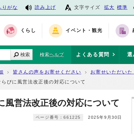
ふりがな
読み上げ
文字サイズ
拡大
標準
くらし
イベント・観光
よくある質問
選
検索
検索ヘルプ
加
皆さんの声をお寄せください
お寄せいただいた
ならびに風営法改正後の対応について
に風営法改正後の対応について
ページ番号：661225
2025年9月30日