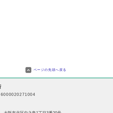
ページの先頭へ戻る
所
000020271004
201 大阪市北区中之島1丁目3番20号