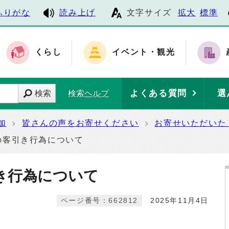
ふりがな
読み上げ
文字サイズ
拡大
標準
くらし
イベント・観光
よくある質問
選
検索
検索ヘルプ
加
皆さんの声をお寄せください
お寄せいただいた
の客引き行為について
き行為について
ページ番号：662812
2025年11月4日