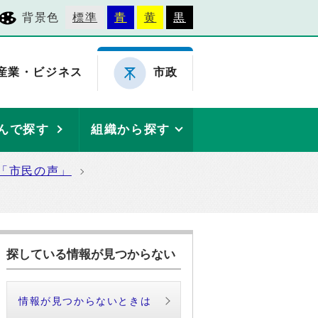
背景色
標準
青
黄
黒
産業・ビジネス
市政
んで探す
組織から探す
「市民の声」
探している情報が見つからない
情報が見つからないときは