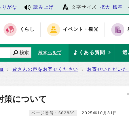
ふりがな
読み上げ
文字サイズ
拡大
標準
くらし
イベント・観光
よくある質問
選
検索
検索ヘルプ
加
皆さんの声をお寄せください
お寄せいただいた
対策について
ページ番号：662839
2025年10月31日