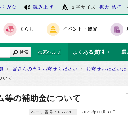
ふりがな
読み上げ
文字サイズ
拡大
標準
くらし
イベント・観光
よくある質問
選
検索
検索ヘルプ
加
皆さんの声をお寄せください
お寄せいただいた
ついて
ム等の補助金について
ページ番号：662841
2025年10月31日