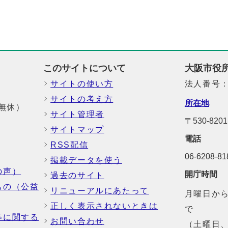
このサイトについて
大阪市役
サイトの使い方
法人番号：6
サイトの考え方
所在地
中無休）
サイト管理者
〒530-8
サイトマップ
電話
RSS配信
06-6208-
掲載データを使う
の声）
開庁時間
過去のサイト
もの（公益
リニューアルにあたって
月曜日から
正しく表示されないときは
で
等に関する
お問い合わせ
（土曜日、