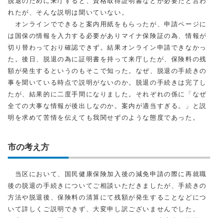
脱退のために来庁すると、資格取得証明書などが必要だと言わ
れたが、そんな説明は聞いていない。
オンラインでできると案内用紙をもらったが、申請ページに
は国保の情報を入力する必要がありマイナ保険証の為、情報が
切り替わっており確認できず。結果オンライン申請できなかっ
た。後日、脱退の為に証明書を持って来庁したが、保険料の残
額が発生するというのもそこで知った。なぜ、脱退の手続きの
事を聞いている時点で説明がないのか。脱退の手続きは完了し
たが、結果的に二度手間になりました。それぞれの係に「なぜ
全ての大事な情報が後出しなのか。案内が適当すぎる。」と説
明を求めて苦情を伝えても我関せずのような態度であった。
市の考え方
当区において、国民健康保険加入後の減免申請の際に再就職
後の脱退の手続きについてご相談いただきましたが、手続きの
方法や脱退後、保険料の清算にて残額が発生することなどにつ
いて詳しくご説明できず、大変申し訳ございませんでした。