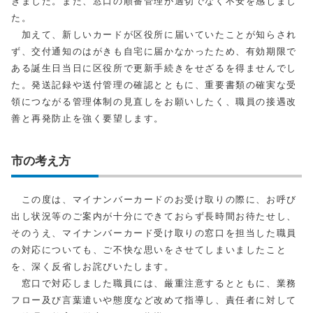
きました。また、窓口の順番管理が適切でなく不安を感じまし
た。
加えて、新しいカードが区役所に届いていたことが知らされ
ず、交付通知のはがきも自宅に届かなかったため、有効期限で
ある誕生日当日に区役所で更新手続きをせざるを得ませんでし
た。発送記録や送付管理の確認とともに、重要書類の確実な受
領につながる管理体制の見直しをお願いしたく、職員の接遇改
善と再発防止を強く要望します。
市の考え方
この度は、マイナンバーカードのお受け取りの際に、お呼び
出し状況等のご案内が十分にできておらず長時間お待たせし、
そのうえ、マイナンバーカード受け取りの窓口を担当した職員
の対応についても、ご不快な思いをさせてしまいましたこと
を、深く反省しお詫びいたします。
窓口で対応しました職員には、厳重注意するとともに、業務
フロー及び言葉遣いや態度など改めて指導し、責任者に対して