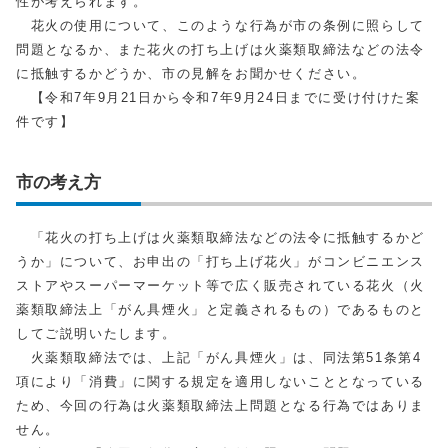
性が考えられます。
花火の使用について、このような行為が市の条例に照らして
問題となるか、また花火の打ち上げは火薬類取締法などの法令
に抵触するかどうか、市の見解をお聞かせください。
【令和7年9月21日から令和7年9月24日までに受け付けた案
件です】
市の考え方
「花火の打ち上げは火薬類取締法などの法令に抵触するかど
うか」について、お申出の「打ち上げ花火」がコンビニエンス
ストアやスーパーマーケット等で広く販売されている花火（火
薬類取締法上「がん具煙火」と定義されるもの）であるものと
してご説明いたします。
火薬類取締法では、上記「がん具煙火」は、同法第51条第4
項により「消費」に関する規定を適用しないこととなっている
ため、今回の行為は火薬類取締法上問題となる行為ではありま
せん。