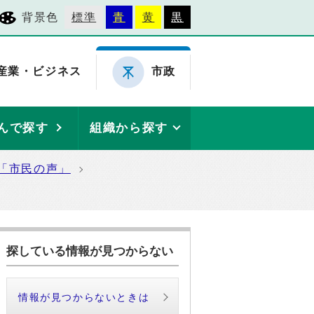
背景色
標準
青
黄
黒
産業・ビジネス
市政
んで探す
組織から探す
「市民の声」
探している情報が見つからない
情報が見つからないときは