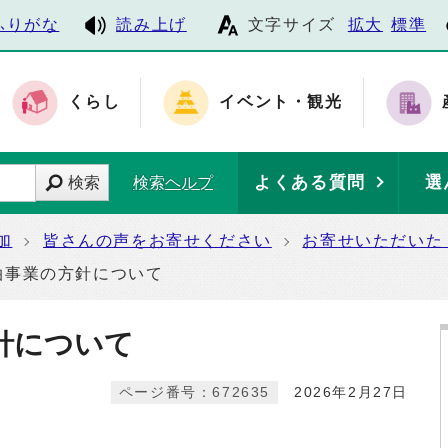
ふりがな
読み上げ
文字サイズ
拡大
標準
くらし
イベント・観光
よくある質問
選
検索
検索ヘルプ
加
皆さんの声をお寄せください
お寄せいただいた
泊事業の方針について
針について
ページ番号：672635
2026年2月27日