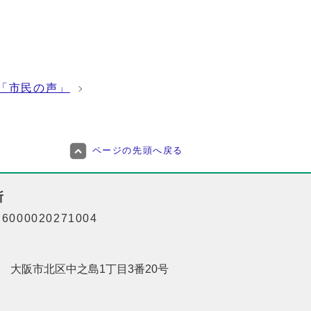
「市民の声」
ページの先頭へ戻る
所
000020271004
201 大阪市北区中之島1丁目3番20号