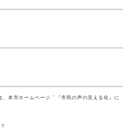
は、本市ホームページ「『市民の声の見える化』に
ます