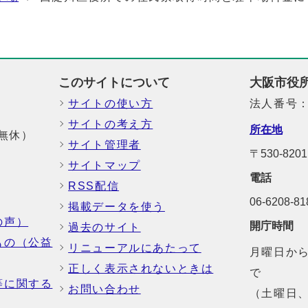
このサイトについて
大阪市役
サイトの使い方
法人番号：6
サイトの考え方
所在地
中無休）
サイト管理者
〒530-8
サイトマップ
電話
RSS配信
06-6208-
掲載データを使う
の声）
開庁時間
過去のサイト
もの（公益
リニューアルにあたって
月曜日から
正しく表示されないときは
で
等に関する
お問い合わせ
（土曜日、