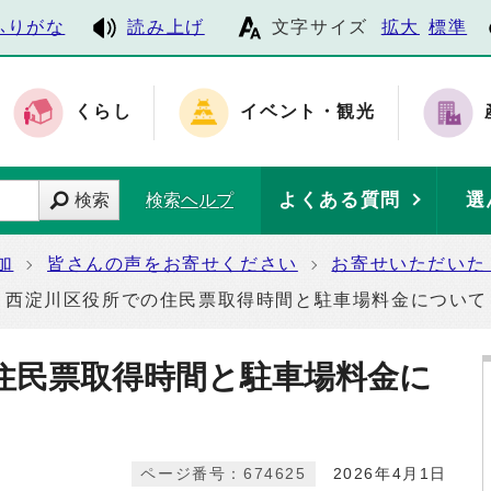
ふりがな
読み上げ
文字サイズ
拡大
標準
くらし
イベント・観光
よくある質問
選
検索
検索ヘルプ
加
皆さんの声をお寄せください
お寄せいただいた
西淀川区役所での住民票取得時間と駐車場料金について
住民票取得時間と駐車場料金に
ページ番号：674625
2026年4月1日