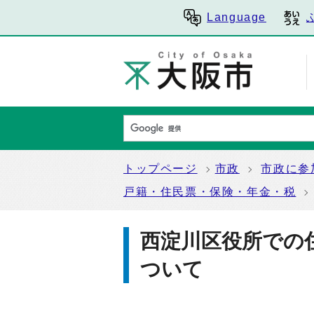
Language
トップページ
市政
市政に参
戸籍・住民票・保険・年金・税
西淀川区役所での
ついて