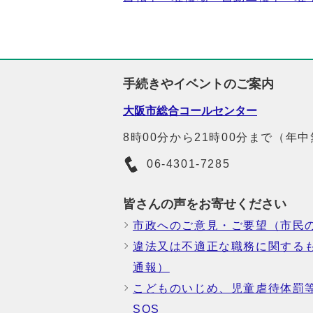
手続きやイベントのご案内
大阪市総合コールセンター
8時00分から21時00分まで（年
06-4301-7285
皆さんの声をお寄せください
市政へのご意見・ご要望（市民
違法又は不適正な職務に関する
通報）
こどものいじめ、児童虐待体罰
SOS