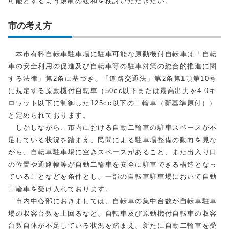
可能とするよう規制の緩和を検討いただきたい。
市の考え方
本市有料自転車駐車場に駐車可能な原動機付自転車は「自転
車の安全利用の促進及び自転車等の駐車対策の総合的推進に関
する法律」第2条に基づき、「道路交通法」第2条第1項第10号
に規定する原動機付自転車（50cc以下または最高出力を4.0キ
ロワット以下に制御した125cc以下の二輪車（新基準原付））
と定められております。
しかしながら、市内における自動二輪車の駐車スペースが不
足している状況を踏まえ、民間による駐車場整備の動向を見な
がら、自転車駐車場に空きスペースがあること、また出入り口
の位置や通路幅等が自動二輪車を安全に駐車できる構造となっ
ていることなどを条件とし、一部の自転車駐車場において自動
二輪車を受け入れております。
市内中心部におきましては、自転車の集中台数が自転車駐車
場の収容台数を上回るなど、自転車及び原動機付自転車の収容
台数自体が不足している状況を踏まえ、新たに自動二輪車を受