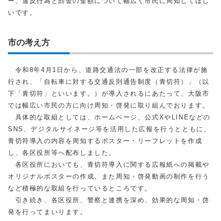
ー、違反行為と罰金の金額について幅広く市民に周知してほし
いです。
市の考え方
令和8年4月1日から、道路交通法の一部を改正する法律が施
行され、「自転車に対する交通反則通告制度（青切符）」（以
下「青切符」といいます。）が導入されるにあたって、大阪市
では幅広い市民の方に向け周知・啓発に取り組んでおります。
具体的な取組としては、ホームページ、公式XやLINEなどの
SNS、デジタルサイネージ等を活用した広報を行うとともに、
青切符導入の内容を周知するポスター・リーフレットを作成
し、各区役所等へ配布しました。
各区役所においても、青切符導入に関する広報紙への掲載や
オリジナルポスターの作成、また周知・啓発動画の制作を行う
など積極的な取組を行っているところです。
引き続き、各区役所、警察と連携を深め、効果的な周知・啓
発を行ってまいります。