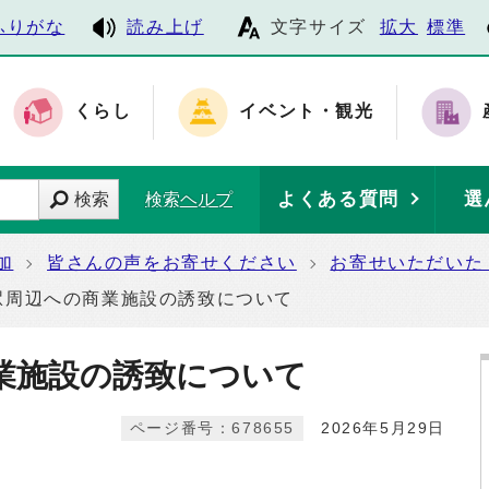
ふりがな
読み上げ
文字サイズ
拡大
標準
くらし
イベント・観光
よくある質問
選
検索
検索ヘルプ
加
皆さんの声をお寄せください
お寄せいただいた
駅周辺への商業施設の誘致について
業施設の誘致について
ページ番号：678655
2026年5月29日