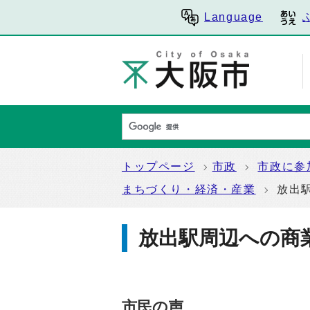
Language
トップページ
市政
市政に参
まちづくり・経済・産業
放出
放出駅周辺への商
市民の声