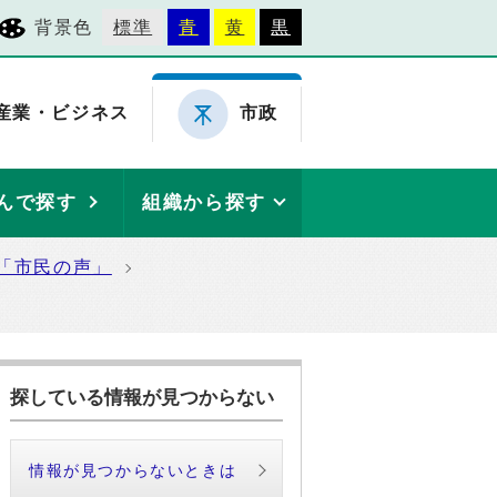
背景色
標準
青
黄
黒
産業・ビジネス
市政
んで探す
組織から探す
「市民の声」
探している情報が見つからない
情報が見つからないときは