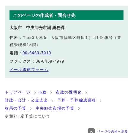
このページの作成者・問合せ先
大阪市 中央卸売市場 総務課
住所：
〒553-0005 大阪市福島区野田1丁目1番86号（業
務管理棟15階）
電話：
06-6469-7910
ファックス：
06-6469-7979
メール送信フォーム
トップページ
市政
市政の透明化
財政・会計・公金支出
予算・予算編成過程
各局の予算
中央卸売市場の予算
令和7年度予算について
ページの先頭へ戻る