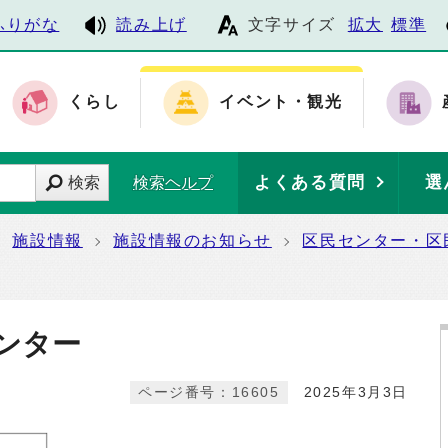
ふりがな
読み上げ
文字サイズ
拡大
標準
くらし
イベント・観光
よくある質問
選
検索
検索ヘルプ
施設情報
施設情報のお知らせ
区民センター・区
センター
ページ番号：16605
2025年3月3日