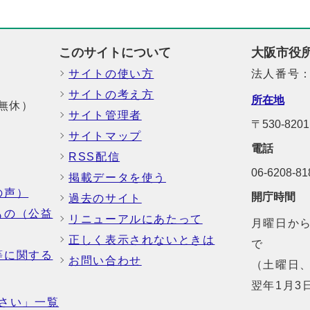
このサイトについて
大阪市役
サイトの使い方
法人番号：6
サイトの考え方
所在地
中無休）
サイト管理者
〒530-8
サイトマップ
電話
RSS配信
06-6208-
掲載データを使う
の声）
開庁時間
過去のサイト
もの（公益
リニューアルにあたって
月曜日から
正しく表示されないときは
で
等に関する
お問い合わせ
（土曜日、
翌年1月3
さい」一覧