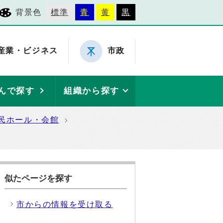
背景色
標準
青
黄
黒
産業・ビジネス
市政
んで探す
組織から探す
民ホール・会館
似たページを探す
市からの情報を受け取る