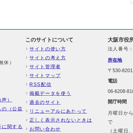
このサイトについて
大阪市役
サイトの使い方
法人番号：6
サイトの考え方
所在地
中無休）
サイト管理者
〒530-8
サイトマップ
電話
RSS配信
06-6208-
掲載データを使う
の声）
開庁時間
過去のサイト
もの（公益
リニューアルにあたって
月曜日から
正しく表示されないときは
で
等に関する
お問い合わせ
（土曜日、