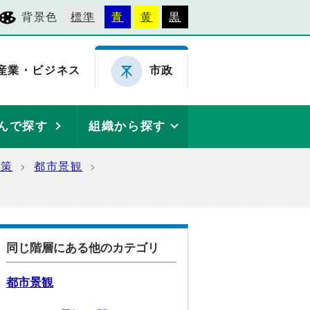
背景色
標準
青
黄
黒
産業・ビジネス
市政
んで探す
組織から探す
施策
都市景観
同じ階層にある他のカテゴリ
都市景観