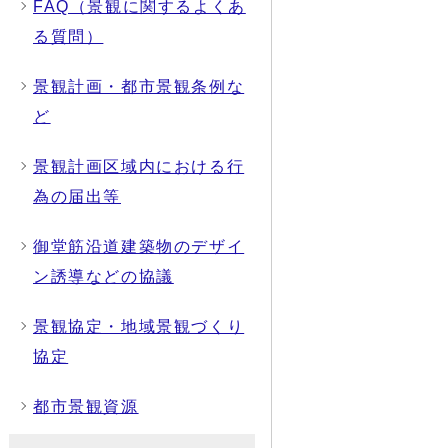
FAQ（景観に関するよくあ
る質問）
景観計画・都市景観条例な
ど
景観計画区域内における行
為の届出等
御堂筋沿道建築物のデザイ
ン誘導などの協議
景観協定・地域景観づくり
協定
都市景観資源