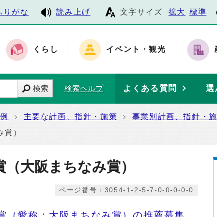
ふりがな
読み上げ
文字サイズ
拡大
標準
くらし
イベント・観光
よくある質問
選
検索
検索ヘルプ
条例
主要な計画、指針・施策
事業別計画、指針・
み賞）
賞（大阪まちなみ賞）
ページ番号：3054-1-2-5-7-0-0-0-0-0
築賞（愛称：大阪まちなみ賞）の推薦募集