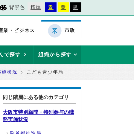
背景色
標準
青
黄
黒
産業・ビジネス
市政
んで探す
組織から探す
実施状況
こども青少年局
同じ階層にある他のカテゴリ
大阪市特別顧問・特別参与の職
務実施状況
副首都推進局