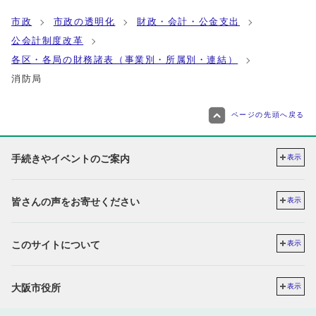
市政
市政の透明化
財政・会計・公金支出
公会計制度改革
各区・各局の財務諸表（事業別・所属別・連結）
消防局
ページの先頭へ戻る
手続きやイベントのご案内
表示
皆さんの声をお寄せください
表示
このサイトについて
表示
大阪市役所
表示