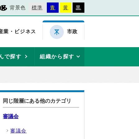
背景色
標準
青
黄
黒
産業・ビジネス
市政
んで探す
組織から探す
同じ階層にある他のカテゴリ
審議会
審議会