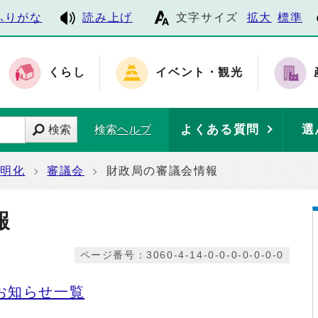
ふりがな
読み上げ
文字サイズ
拡大
標準
くらし
イベント・観光
よくある質問
選
検索
検索ヘルプ
透明化
審議会
財政局の審議会情報
報
ページ番号：3060-4-14-0-0-0-0-0-0-0
お知らせ一覧