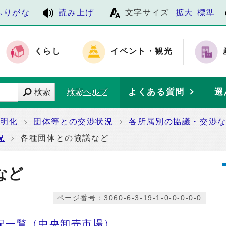
ふりがな
読み上げ
文字サイズ
拡大
標準
くらし
イベント・観光
よくある質問
選
検索
検索ヘルプ
透明化
団体等との交渉状況
各所属別の協議・交渉
況
各種団体との協議など
など
ページ番号：3060-6-3-19-1-0-0-0-0-0
況一覧（中央卸売市場）