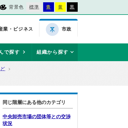
背景色
標準
青
黄
黒
産業・ビジネス
市政
んで探す
組織から探す
など
同じ階層にある他のカテゴリ
中央卸売市場の団体等との交渉
状況