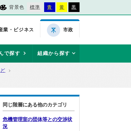
背景色
標準
青
黄
黒
産業・ビジネス
市政
んで探す
組織から探す
など
同じ階層にある他のカテゴリ
危機管理室の団体等との交渉状
況