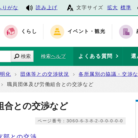
ふりがな
読み上げ
文字サイズ
拡大
標準
くらし
イベント・観光
よくある質問
選
検索
検索ヘルプ
透明化
団体等との交渉状況
各所属別の協議・交渉
職員団体及び労働組合との交渉など
組合との交渉など
ページ番号：3060-6-3-8-2-0-0-0-0-0
支部との交渉